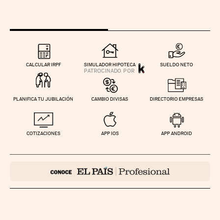
CALCULAR IRPF
SIMULADOR HIPOTECA
SUELDO NETO
PLANIFICA TU JUBILACIÓN
CAMBIO DIVISAS
DIRECTORIO EMPRESAS
COTIZACIONES
APP IOS
APP ANDROID