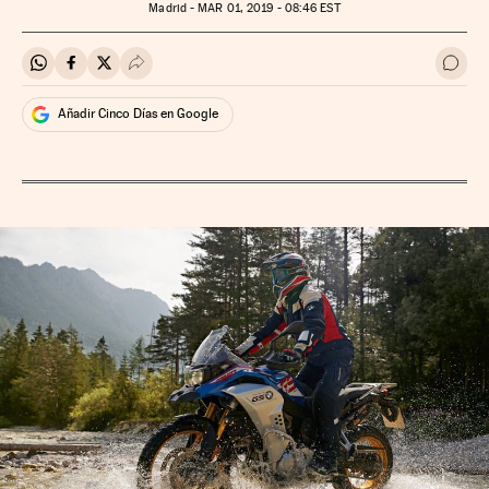
Madrid -
MAR
01, 2019 - 08:46
EST
Compartir en Whatsapp
Compartir en Facebook
Compartir en Twitter
Desplegar Redes Sociales
Ir a 
Añadir Cinco Días en Google