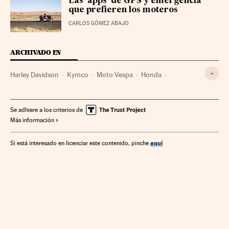
Las ‘apps’ de GPS y emergencia
que prefieren los moteros
CARLOS GÓMEZ ABAJO
ARCHIVADO EN
Harley Davidson
Kymco
Moto Vespa
Honda
Fabricantes motocicletas
BMW
Suzuki
Motocicletas
Honda Motor Company
BMW AG
Se adhiere a los criterios de
Más información
Suzuki Motor Company
Vehículos
Fabricantes automóviles
Automoción
Empresas
aquí
Si está interesado en licenciar este contenido, pinche
Transporte
Economía
Industria