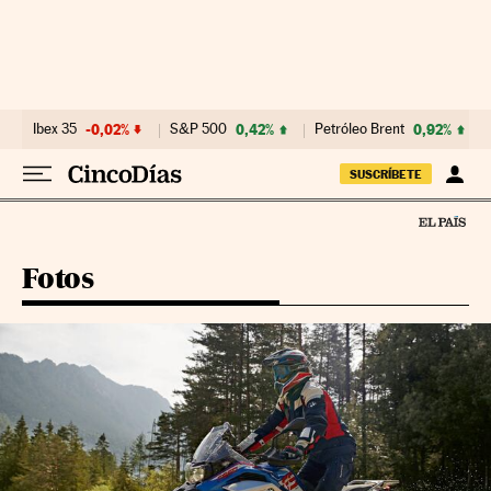
Ir al contenido
Ibex 35
-0,02%
S&P 500
0,42%
Petróleo Brent
0,92%
SUSCRÍBETE
Fotos