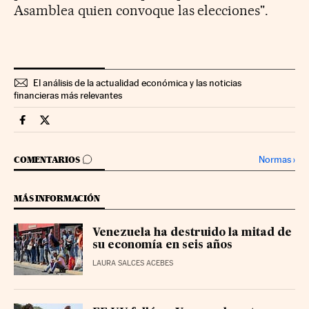
Asamblea quien convoque las elecciones".
El análisis de la actualidad económica y las noticias
financieras más relevantes
Economia Cinco Días en Facebook
Economia Cinco Días en Twitter
IR A LOS COMENTARIOS
Normas
›
COMENTARIOS
MÁS INFORMACIÓN
Venezuela ha destruido la mitad de
su economía en seis años
LAURA SALCES ACEBES