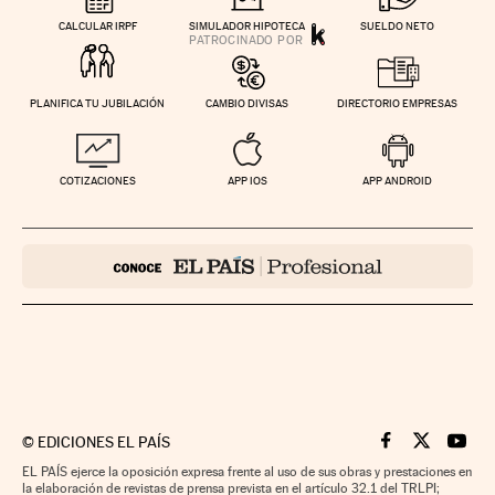
CALCULAR IRPF
SIMULADOR HIPOTECA
SUELDO NETO
PLANIFICA TU JUBILACIÓN
CAMBIO DIVISAS
DIRECTORIO EMPRESAS
COTIZACIONES
APP IOS
APP ANDROID
©
EDICIONES EL PAÍS
Cinco Días en F
Cinco Días e
Cinco 
EL PAÍS ejerce la oposición expresa frente al uso de sus obras y prestaciones en
la elaboración de revistas de prensa prevista en el artículo 32.1 del TRLPI;