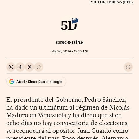
VÍCTOR LERENA (EFE)
CINCO DÍAS
JAN
26, 2019 - 12:32
EST
Compartir en Whatsapp
Compartir en Facebook
Compartir en Twitter
Desplegar Redes Sociales
Ir a 
Añadir Cinco Días en Google
El presidente del Gobierno, Pedro Sánchez,
ha dado un ultimátum al régimen de Nicolás
Maduro en Venezuela y ha dicho que si en
ocho días no hay convocatoria de elecciones,
se reconocerá al opositor Juan Guaidó como
presidente del país. Poco después, Alemania