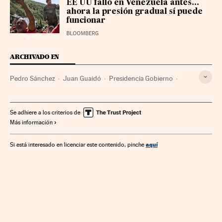
EE UU falló en Venezuela antes...
ahora la presión gradual sí puede
funcionar
BLOOMBERG
ARCHIVADO EN
Pedro Sánchez
Juan Guaidó
Presidencia Gobierno
Venezuela
Gobierno de España
Gobierno
Sudamérica
Latinoamérica
Administración Estado
América
Se adhiere a los criterios de
Más información
Administración pública
Política
aquí
Si está interesado en licenciar este contenido, pinche