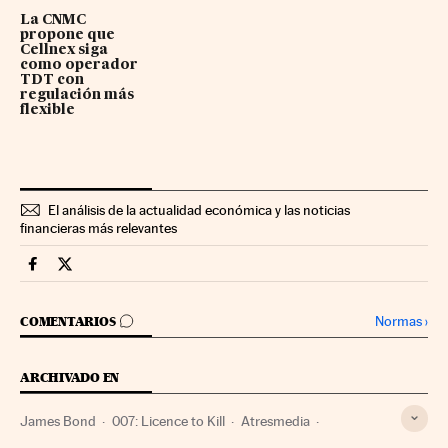
La CNMC
propone que
Cellnex siga
como operador
TDT con
regulación más
flexible
El análisis de la actualidad económica y las noticias
financieras más relevantes
Companias Cinco Días en Facebook
Companias Cinco Días en Twitter
IR A LOS COMENTARIOS
Normas
›
COMENTARIOS
ARCHIVADO EN
James Bond
007: Licence to Kill
Atresmedia