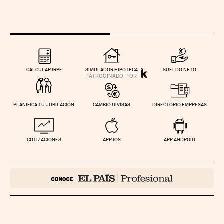
CALCULAR IRPF
SIMULADOR HIPOTECA
SUELDO NETO
PLANIFICA TU JUBILACIÓN
CAMBIO DIVISAS
DIRECTORIO EMPRESAS
COTIZACIONES
APP IOS
APP ANDROID