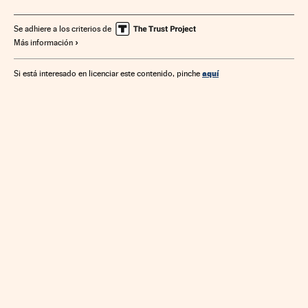
Sagas cine
Películas
Personajes ficción
Grupo comunicación
Cine
Empresas
Economía
Se adhiere a los criterios de
Más información
Medios comunicación
Cultura
Comunicación
aquí
Si está interesado en licenciar este contenido, pinche