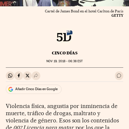
Cartel de James Bond en el hotel Carlton de París
GETTY
CINCO DÍAS
NOV
19, 2018 - 06:38
EST
Compartir en Whatsapp
Compartir en Facebook
Compartir en Twitter
Desplegar Redes Sociales
Ir a 
Añadir Cinco Días en Google
Violencia física, angustia por inminencia de
muerte, tráfico de drogas, maltrato y
violencia de género. Esos son los contenidos
de
007 Licencia para matar
por los que la