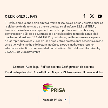
©
EDICIONES EL PAÍS
Cinco Días en F
Cinco Días e
Cinco 
EL PAÍS ejerce la oposición expresa frente al uso de sus obras y prestaciones en
la elaboración de revistas de prensa prevista en el artículo 32.1 del TRLPI;
también realiza la reserva expresa frente a la reproducción, distribución y
comunicación pública de sus trabajos y artículos sobre temas de actualidad
prevista en el artículo 33.1 del TRLPI; y, asimismo, realiza una reserva expresa
de las reproducciones y usos de las obras y otras prestaciones accesibles desde
este sitio web a medios de lectura mecánica u otros medios que resulten
adecuados a tal fin de conformidad con el artículo 67.3 del Real Decreto - ley
24/2021, de 2 de noviembre
Contacto
Aviso legal
Política cookies
Configuración de cookies
Política de privacidad
Accesibilidad
Mapa
RSS
Newsletters
Últimas noticias
Webs de PRISA