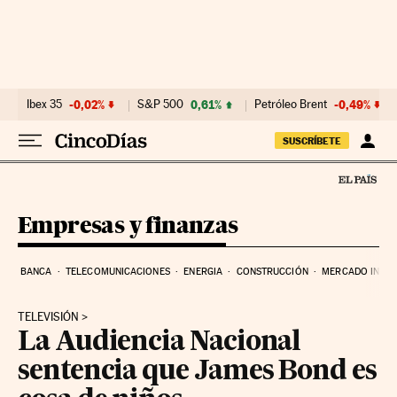
Ir al contenido
Ibex 35
-0,02%
S&P 500
0,61%
Petróleo Brent
-0,49%
SUSCRÍBETE
Empresas y finanzas
BANCA
TELECOMUNICACIONES
ENERGIA
CONSTRUCCIÓN
MERCADO INMOB
TELEVISIÓN
La Audiencia Nacional
sentencia que James Bond es