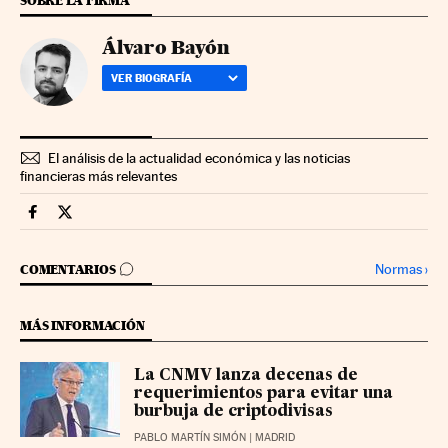
SOBRE LA FIRMA
Álvaro Bayón
VER BIOGRAFÍA
El análisis de la actualidad económica y las noticias
financieras más relevantes
Companias Cinco Días en Facebook
Companias Cinco Días en Twitter
IR A LOS COMENTARIOS
Normas
›
COMENTARIOS
MÁS INFORMACIÓN
La CNMV lanza decenas de
requerimientos para evitar una
burbuja de criptodivisas
PABLO MARTÍN SIMÓN
| MADRID