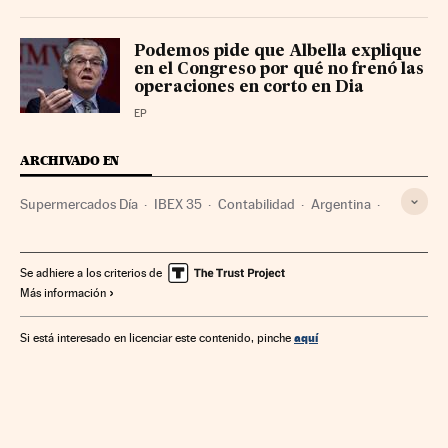
Podemos pide que Albella explique
en el Congreso por qué no frenó las
operaciones en corto en Dia
EP
ARCHIVADO EN
Supermercados Día
IBEX 35
Contabilidad
Argentina
BBVA
Banco Santander
Índices bursátiles
Grupo Santander
Supermercados
Bolsa
Bancos
Se adhiere a los criterios de
Más información
Mercados
Telefónica
Sudamérica
Latinoamérica
Establecimientos comerciales
Mercados financieros
aquí
Si está interesado en licenciar este contenido, pinche
América
Empresas
Comercio
Economía
Banca
Telecomunicaciones
Finanzas
Comunicaciones