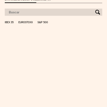
IBEX 35
EUROSTOXX
S&P 500
CALCULAR IRPF
SIMULADOR HIPOTECA
SUELDO NETO