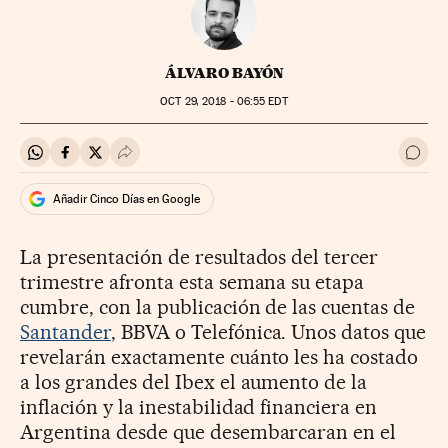
ÁLVARO BAYÓN
OCT
29, 2018 - 06:55
EDT
Compartir en Whatsapp
Compartir en Facebook
Compartir en Twitter
Desplegar Redes Sociales
Ir a 
Añadir Cinco Días en Google
La presentación de resultados del tercer
trimestre afronta esta semana su etapa
cumbre, con la publicación de las cuentas de
Santander
, BBVA o Telefónica. Unos datos que
revelarán exactamente cuánto les ha costado
a los grandes del Ibex el aumento de la
inflación y la inestabilidad financiera en
Argentina desde que desembarcaran en el