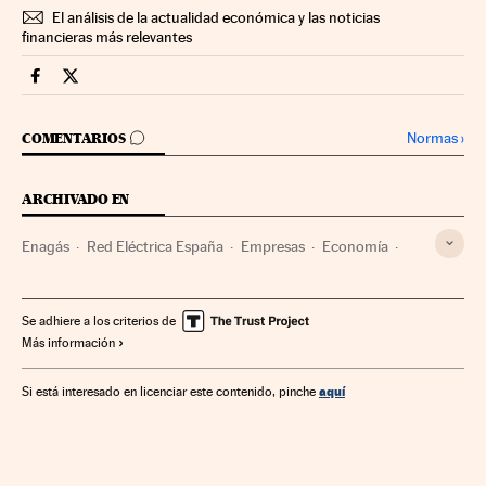
El análisis de la actualidad económica y las noticias
financieras más relevantes
Companias Cinco Días en Facebook
Companias Cinco Días en Twitter
IR A LOS COMENTARIOS
Normas
›
COMENTARIOS
ARCHIVADO EN
Enagás
Red Eléctrica España
Empresas
Economía
Fuentes energía
Energía
Se adhiere a los criterios de
Más información
aquí
Si está interesado en licenciar este contenido, pinche