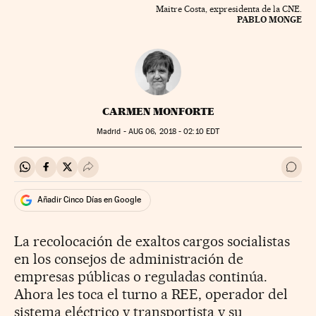
Maitre Costa, expresidenta de la CNE.
PABLO MONGE
CARMEN MONFORTE
Madrid -
AUG
06, 2018 - 02:10
EDT
Compartir en Whatsapp
Compartir en Facebook
Compartir en Twitter
Desplegar Redes Sociales
Ir a 
Añadir Cinco Días en Google
La recolocación de exaltos cargos socialistas
en los consejos de administración de
empresas públicas o reguladas continúa.
Ahora les toca el turno a REE, operador del
sistema eléctrico y transportista y su