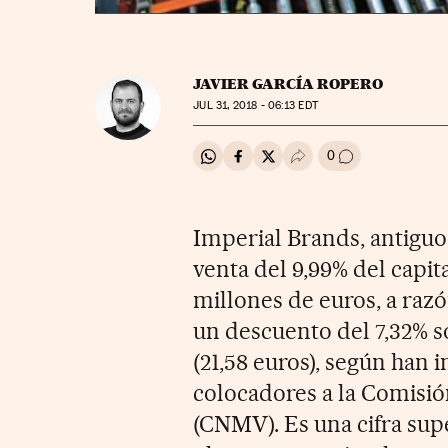
JAVIER GARCÍA ROPERO
JUL
31, 2018 - 06:13
EDT
0
Compartir en Whatsapp
Compartir en Facebook
Compartir en Twitter
Desplegar Redes Soci
Ir a los comenta
Imperial Brands, antiguo
venta del 9,99% del capit
millones de euros, a razó
un descuento del 7,32% s
(21,58 euros), según han
colocadores a la Comisi
(CNMV). Es una cifra supe