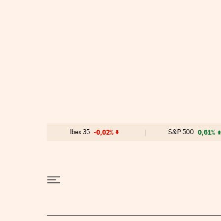
Ir al contenido
Ibex 35
-0,02%
S&P 500
0,61%