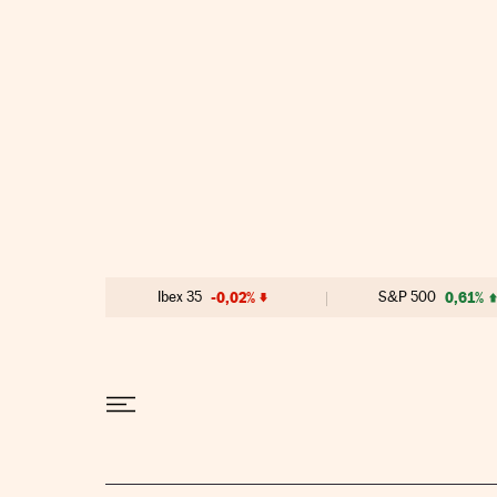
Ir al contenido
Ibex 35
-0,02%
S&P 500
0,61%