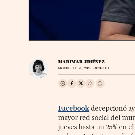
MARIMAR JIMÉNEZ
Madrid -
JUL
26, 2018 - 16:07
EDT
Compartir en Whatsapp
Compartir en Facebook
Compartir en Twitter
Desplegar Redes Soci
Ir a los comentar
Facebook
decepcionó aye
mayor red social del mun
jueves hasta un 25% en e