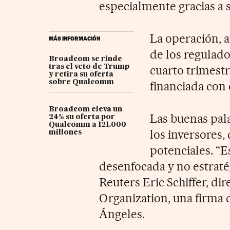
especialmente gracias a 
La operación, a
MÁS INFORMACIÓN
de los regulador
Broadcom se rinde
tras el veto de Trump
cuarto trimest
y retira su oferta
sobre Qualcomm
financiada con 
Broadcom eleva un
Las buenas pal
24% su oferta por
Qualcomm a 121.000
los inversores,
millones
potenciales. “Es
desenfocada y no estratég
Reuters Eric Schiffer, dir
Organization, una firma 
Ángeles.