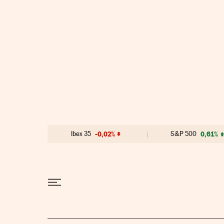
Ir al contenido
Ibex 35
-0,02%
S&P 500
0,61%