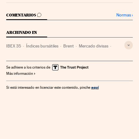
IR A LOS COMENTARIOS
Normas
›
COMENTARIOS
ARCHIVADO EN
IBEX 35
Índices bursátiles
Brent
Mercado divisas
Deuda pública
Bolsa
Petróleo
Financiación déficit
Combustibles fósiles
Déficit público
Se adhiere a los criterios de
Más información
Mercados financieros
Combustibles
Finanzas públicas
Energía no renovable
Fuentes energía
Finanzas
Energía
aquí
Si está interesado en licenciar este contenido, pinche