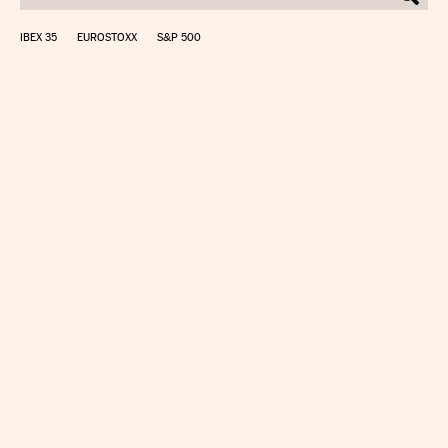
IBEX 35
EUROSTOXX
S&P 500
CALCULAR IRPF
SIMULADOR HIPOTECA
SUELDO NETO
PLANIFICA TU JUBILACIÓN
CAMBIO DIVISAS
DIRECTORIO EMPRESAS