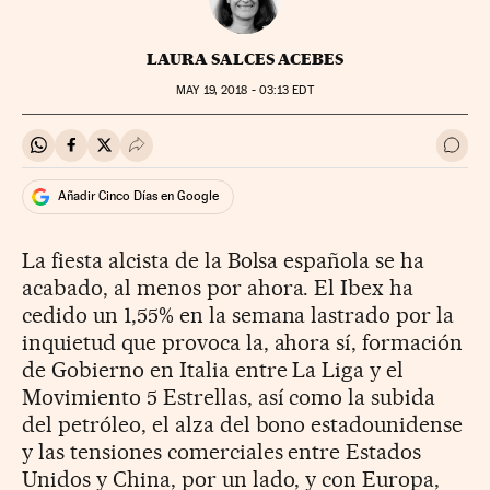
LAURA SALCES ACEBES
MAY
19, 2018 - 03:13
EDT
Compartir en Whatsapp
Compartir en Facebook
Compartir en Twitter
Desplegar Redes Sociales
Ir a 
Añadir Cinco Días en Google
La fiesta alcista de la Bolsa española se ha
acabado, al menos por ahora. El Ibex ha
cedido un 1,55% en la semana lastrado por la
inquietud que provoca la, ahora sí, formación
de Gobierno en Italia entre La Liga y el
Movimiento 5 Estrellas, así como la subida
del petróleo, el alza del bono estadounidense
y las tensiones comerciales entre Estados
Unidos y China, por un lado, y con Europa,