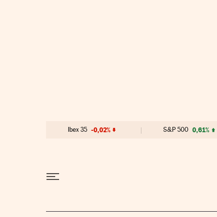
Ir al contenido
Ibex 35
-0,02%
S&P 500
0,61%