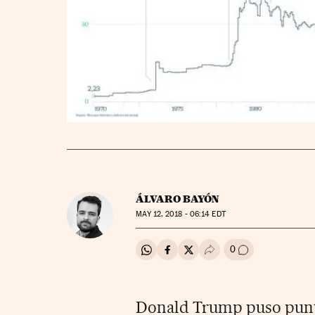
ÁLVARO BAYÓN
MAY
12, 2018 - 06:14
EDT
0
Compartir en Whatsapp
Compartir en Facebook
Compartir en Twitter
Desplegar Redes Soci
Ir a los comenta
Donald Trump puso punto