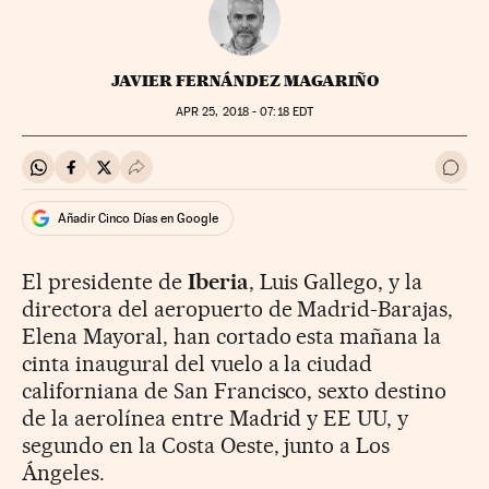
JAVIER FERNÁNDEZ MAGARIÑO
APR
25, 2018 - 07:18
EDT
Compartir en Whatsapp
Compartir en Facebook
Compartir en Twitter
Desplegar Redes Sociales
Ir a 
Añadir Cinco Días en Google
El presidente de
Iberia
, Luis Gallego, y la
directora del aeropuerto de Madrid-Barajas,
Elena Mayoral, han cortado esta mañana la
cinta inaugural del vuelo a la ciudad
californiana de San Francisco, sexto destino
de la aerolínea entre Madrid y EE UU, y
segundo en la Costa Oeste, junto a Los
Ángeles.