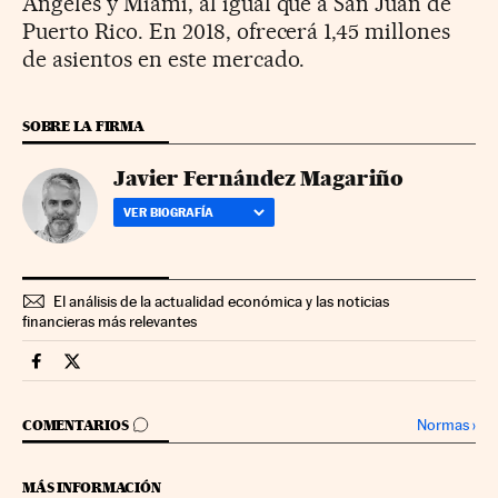
Ángeles y Miami, al igual que a San Juan de
Puerto Rico. En 2018, ofrecerá 1,45 millones
de asientos en este mercado.
SOBRE LA FIRMA
Javier Fernández Magariño
VER BIOGRAFÍA
El análisis de la actualidad económica y las noticias
financieras más relevantes
Companias Cinco Días en Facebook
Companias Cinco Días en Twitter
IR A LOS COMENTARIOS
Normas
›
COMENTARIOS
MÁS INFORMACIÓN