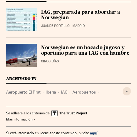
IAG, preparada para abordar a
Norwegian
JUANDE PORTILLO
| MADRID
Norwegian es un bocado jugoso y
oportuno para una IAG con hambre
CINCO DÍAS
ARCHIVADO EN
Aeropuerto El Prat
Iberia
IAG
Aeropuertos
Aerolíneas
Empresas transporte
Transporte aéreo
Empresas
Economía
Transporte
Se adhiere a los criterios de
Más información
aquí
Si está interesado en licenciar este contenido, pinche