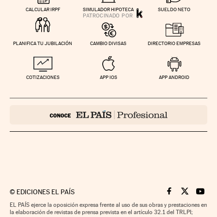
CALCULAR IRPF
SIMULADOR HIPOTECA
SUELDO NETO
PLANIFICA TU JUBILACIÓN
CAMBIO DIVISAS
DIRECTORIO EMPRESAS
COTIZACIONES
APP IOS
APP ANDROID
©
EDICIONES EL PAÍS
Cinco Días en F
Cinco Días e
Cinco 
EL PAÍS ejerce la oposición expresa frente al uso de sus obras y prestaciones en
la elaboración de revistas de prensa prevista en el artículo 32.1 del TRLPI;