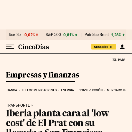
Ir al contenido
Ibex 35
-0,02%
S&P 500
0,61%
Petróleo Brent
1,28%
SUSCRÍBETE
Empresas y finanzas
BANCA
TELECOMUNICACIONES
ENERGIA
CONSTRUCCIÓN
MERCADO INMOB
TRANSPORTE
Iberia planta cara al 'low
cost' de El Prat con su