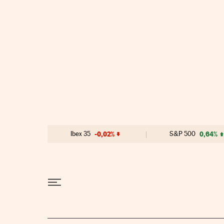
Ir al contenido
Ibex 35
-0,02%
S&P 500
0,64%