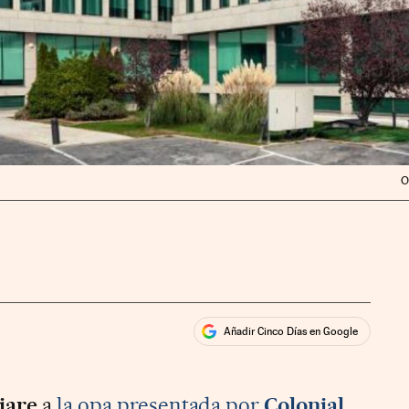
O
Añadir Cinco Días en Google
ales
ios
iare
a
la opa presentada por
Colonial
.