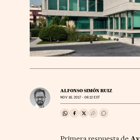
ALFONSO SIMÓN RUIZ
NOV
16, 2017 - 06:12
EST
Compartir en Whatsapp
Compartir en Facebook
Compartir en Twitter
Desplegar Redes Soci
Ir a los comentar
Primera respuesta de
Ax