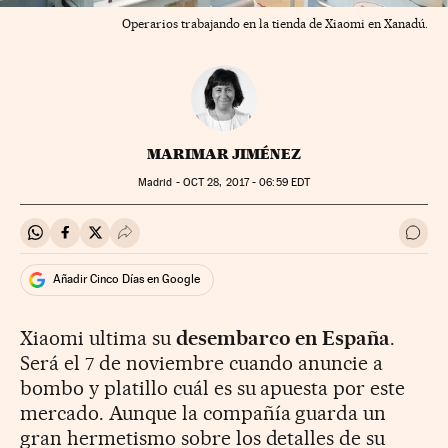
Operarios trabajando en la tienda de Xiaomi en Xanadú.
MARIMAR JIMÉNEZ
Madrid -
OCT
28, 2017 - 06:59
EDT
Compartir en Whatsapp
Compartir en Facebook
Compartir en Twitter
Desplegar Redes Sociales
Ir a 
Añadir Cinco Días en Google
Xiaomi ultima su
desembarco en España
.
Será el 7 de noviembre cuando anuncie a
bombo y platillo cuál es su apuesta por este
mercado. Aunque la compañía guarda un
gran hermetismo sobre los detalles de su