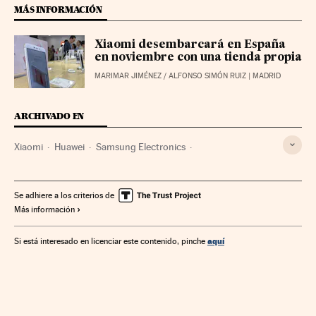
MÁS INFORMACIÓN
Xiaomi desembarcará en España
en noviembre con una tienda propia
MARIMAR JIMÉNEZ
/
ALFONSO SIMÓN RUIZ
| MADRID
ARCHIVADO EN
Xiaomi
Huawei
Samsung Electronics
Telefonía móvil multimedia
Telefonía móvil
Empresas
Tecnologías movilidad
Telefonía
Economía
Se adhiere a los criterios de
Más información
Telecomunicaciones
Tecnología
Comunicaciones
Ciencia
aquí
Si está interesado en licenciar este contenido, pinche