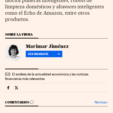
fabrica pulseras inteligentes, robots de
limpieza domésticos y altavoces inteligentes
como el Echo de Amazon, entre otros
productos.
SOBRE LA FIRMA
Marimar Jiménez
VER BIOGRAFÍA
El análisis de la actualidad económica y las noticias
financieras más relevantes
Companias Cinco Días en Facebook
Companias Cinco Días en Twitter
IR A LOS COMENTARIOS
Normas
›
COMENTARIOS