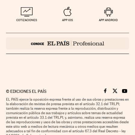
COTIZACIONES
APP IOS
APP ANDROID
©
EDICIONES EL PAÍS
Cinco Días en F
Cinco Días e
Cinco 
EL PAÍS ejerce la oposición expresa frente al uso de sus obras y prestaciones en
la elaboración de revistas de prensa prevista en el artículo 32.1 del TRLPI;
también realiza la reserva expresa frente a la reproducción, distribución y
comunicación pública de sus trabajos y artículos sobre temas de actualidad
prevista en el artículo 33.1 del TRLPI; y, asimismo, realiza una reserva expresa
de las reproducciones y usos de las obras y otras prestaciones accesibles desde
este sitio web a medios de lectura mecánica u otros medios que resulten
adecuados a tal fin de conformidad con el artículo 67.3 del Real Decreto - ley