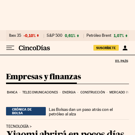
Ir al contenido
Ibex 35
-0,10%
S&P 500
0,61%
Petróleo Brent
1,07%
SUSCRÍBETE
Empresas y finanzas
BANCA
TELECOMUNICACIONES
ENERGIA
CONSTRUCCIÓN
MERCADO INMOB
Las Bolsas dan un paso atrás con el
CRÓNICA DE
BOLSA
petróleo al alza
TECNOLOGÍA