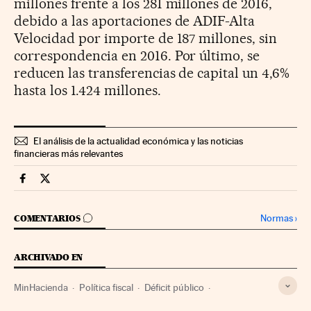
millones frente a los 281 millones de 2016,
debido a las aportaciones de ADIF-Alta
Velocidad por importe de 187 millones, sin
correspondencia en 2016. Por último, se
reducen las transferencias de capital un 4,6%
hasta los 1.424 millones.
El análisis de la actualidad económica y las noticias
financieras más relevantes
Economia Cinco Días en Facebook
Economia Cinco Días en Twitter
IR A LOS COMENTARIOS
Normas
›
COMENTARIOS
ARCHIVADO EN
MinHacienda
Política fiscal
Déficit público
Política económica
Gobierno Colombia