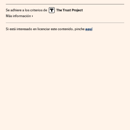
Finanzas públicas
Gobierno
Administración Estado
Se adhiere a los criterios de
Más información
Administración pública
Economía
Política
Finanzas
aquí
Si está interesado en licenciar este contenido, pinche