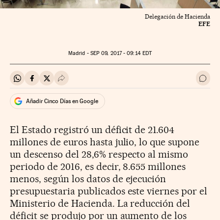
Delegación de Hacienda
EFE
Madrid -
SEP
09, 2017 - 09:14
EDT
Compartir en Whatsapp
Compartir en Facebook
Compartir en Twitter
Desplegar Redes Sociales
Ir a 
Añadir Cinco Días en Google
El Estado registró un déficit de 21.604
millones de euros hasta julio, lo que supone
un descenso del 28,6% respecto al mismo
periodo de 2016, es decir, 8.655 millones
menos, según los datos de ejecución
presupuestaria publicados este viernes por el
Ministerio de Hacienda. La reducción del
déficit se produjo por un aumento de los