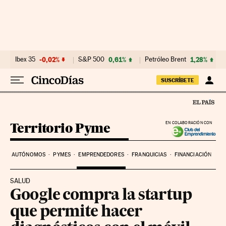
Ir al contenido
Ibex 35
-0,02%
S&P 500
0,61%
Petróleo Brent
1,28%
SUSCRÍBETE
Territorio Pyme
EN COLABORACIÓN CON
AUTÓNOMOS
PYMES
EMPRENDEDORES
FRANQUICIAS
FINANCIACIÓN
SALUD
Google compra la startup
que permite hacer