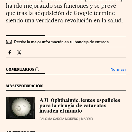
ha ido mejorando sus funciones y se prevé
que tras la adquisición de Google termine
siendo una verdadera revolución en la salud.
Recibe la mejor información en tu bandeja de entrada
Territorio Pyme Cinco Días en Facebook
Territorio Pyme Cinco Días en Twitter
IR A LOS COMENTARIOS
Normas
›
COMENTARIOS
MÁS INFORMACIÓN
AJL Ophthalmic, lentes españoles
para la cirugía de cataratas
invaden el mundo
PALOMA GARCÍA MORENO
| MADRID