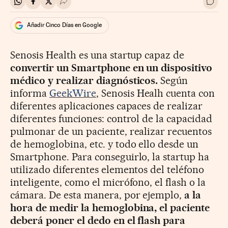
Compartir en Whatsapp
Compartir en Facebook
Compartir en Twitter
Desplegar Redes Sociales
Ir a 
Añadir Cinco Días en Google
Senosis Health es una startup capaz de
convertir un Smartphone en un dispositivo
médico y realizar diagnósticos.
Según
informa
GeekWire
, Senosis Healh cuenta con
diferentes aplicaciones capaces de realizar
diferentes funciones: control de la capacidad
pulmonar de un paciente, realizar recuentos
de hemoglobina, etc. y todo ello desde un
Smartphone. Para conseguirlo, la startup ha
utilizado diferentes elementos del teléfono
inteligente, como el micrófono, el flash o la
cámara. De esta manera, por ejemplo,
a la
hora de medir la hemoglobina, el paciente
deberá poner el dedo en el flash para