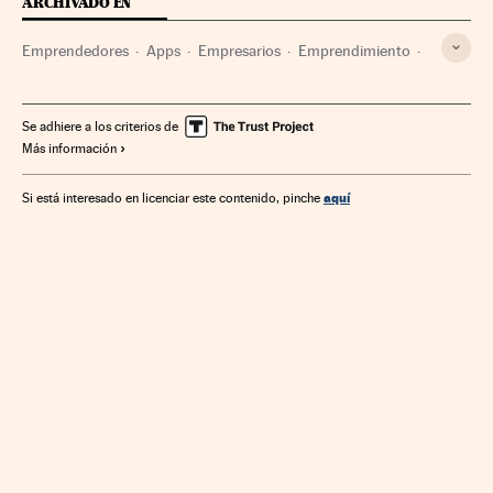
ARCHIVADO EN
Emprendedores
Apps
Empresarios
Emprendimiento
Aplicaciones informáticas
Smartphone
Gadgets
Telefonía móvil multimedia
Gente
Software
Se adhiere a los criterios de
Más información
Telefonía móvil
Empresas
Informática
Telefonía
Tecnologías movilidad
Salud
Economía
Tecnología
aquí
Si está interesado en licenciar este contenido, pinche
Telecomunicaciones
Industria
Sociedad
Comunicaciones
Ciencia