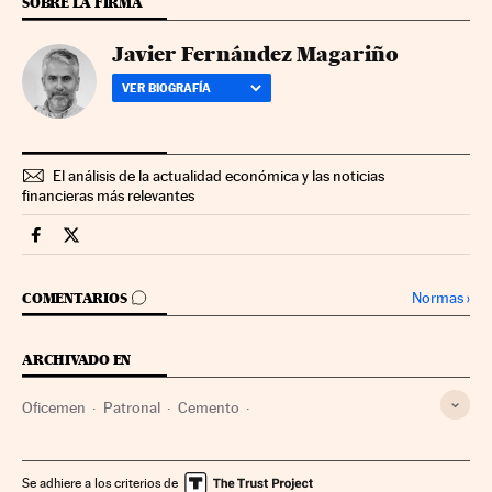
SOBRE LA FIRMA
Javier Fernández Magariño
VER BIOGRAFÍA
El análisis de la actualidad económica y las noticias
financieras más relevantes
Companias Cinco Días en Facebook
Companias Cinco Días en Twitter
IR A LOS COMENTARIOS
Normas
›
COMENTARIOS
ARCHIVADO EN
Oficemen
Patronal
Cemento
Organizaciones empresariales
Materiales construcción
Construcción
Relaciones laborales
Energía eléctrica
Se adhiere a los criterios de