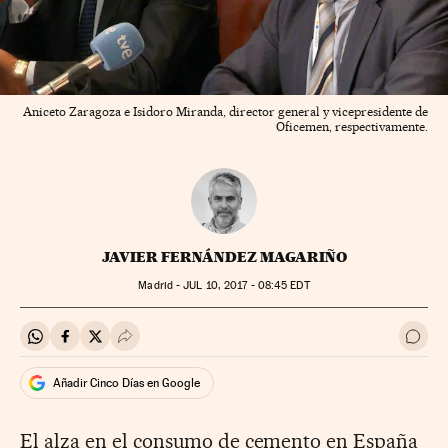
Aniceto Zaragoza e Isidoro Miranda, director general y vicepresidente de
Oficemen, respectivamente.
JAVIER FERNÁNDEZ MAGARIÑO
Madrid -
JUL
10, 2017 - 08:45
EDT
Compartir en Whatsapp
Compartir en Facebook
Compartir en Twitter
Desplegar Redes Sociales
Ir a 
Añadir Cinco Días en Google
El alza en el consumo de cemento en España