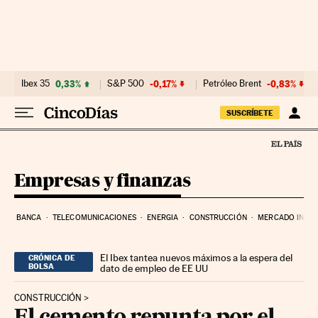
Ir al contenido
Ibex 35
0,33%
S&P 500
-0,17%
Petróleo Brent
-0,83%
SUSCRÍBETE
Empresas y finanzas
BANCA
TELECOMUNICACIONES
ENERGIA
CONSTRUCCIÓN
MERCADO INMOB
El Ibex tantea nuevos máximos a la espera del
CRÓNICA DE
BOLSA
dato de empleo de EE UU
CONSTRUCCIÓN