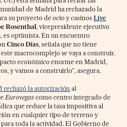
 UU) esta semana para recibir las
omunidad de Madrid ha rechazado la
ara su proyecto de ocio y casinos
Live
e Rosenthal
, vicepresidente ejecutivo
h
, es optimista. En un encuentro
con
Cinco Días
, señala que no tiene
este macrocomplejo se vaya a construir.
impacto económico enorme en Madrid,
s, y vamos a construirlo”, asegura.
rechazó la autorización
al
de
Eurovegas
como centro integrado de
ídica que reduce la tasa impositiva al
ión en cualquier tipo de terreno y
 para toda la actividad. El Gobierno de