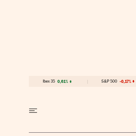
Ir al contenido
Ibex 35
0,61%
S&P 500
-0,17%