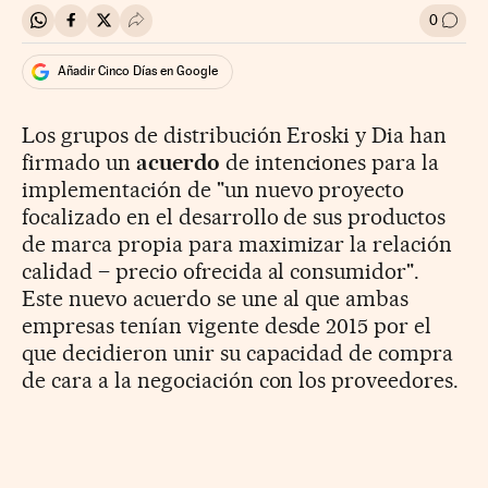
0
Compartir en Whatsapp
Compartir en Facebook
Compartir en Twitter
Desplegar Redes Sociales
Ir a l
Añadir Cinco Días en Google
Los grupos de distribución Eroski y Dia han
firmado un
acuerdo
de intenciones para la
implementación de "un nuevo proyecto
focalizado en el desarrollo de sus productos
de marca propia para maximizar la relación
calidad – precio ofrecida al consumidor".
Este nuevo acuerdo se une al que ambas
empresas tenían vigente desde 2015 por el
que decidieron unir su capacidad de compra
de cara a la negociación con los proveedores.