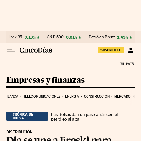
Ir al contenido
Ibex 35
0,13%
S&P 500
0,61%
Petróleo Brent
1,43%
SUSCRÍBETE
Empresas y finanzas
BANCA
TELECOMUNICACIONES
ENERGIA
CONSTRUCCIÓN
MERCADO INMOB
Las Bolsas dan un paso atrás con el
CRÓNICA DE
BOLSA
petróleo al alza
DISTRIBUCIÓN