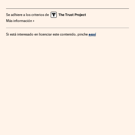
Mercados
Establecimientos comerciales
Comercio
Empresas
Economía
Se adhiere a los criterios de
Más información
aquí
Si está interesado en licenciar este contenido, pinche