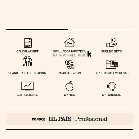
CALCULAR IRPF
SIMULADOR HIPOTECA
SUELDO NETO
PLANIFICA TU JUBILACIÓN
CAMBIO DIVISAS
DIRECTORIO EMPRESAS
COTIZACIONES
APP IOS
APP ANDROID