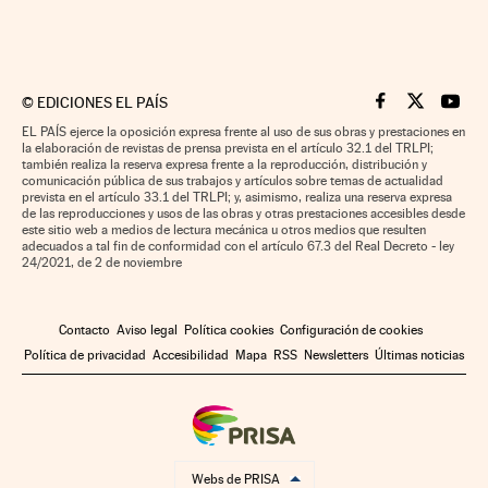
©
EDICIONES EL PAÍS
Cinco Días en F
Cinco Días e
Cinco 
EL PAÍS ejerce la oposición expresa frente al uso de sus obras y prestaciones en
la elaboración de revistas de prensa prevista en el artículo 32.1 del TRLPI;
también realiza la reserva expresa frente a la reproducción, distribución y
comunicación pública de sus trabajos y artículos sobre temas de actualidad
prevista en el artículo 33.1 del TRLPI; y, asimismo, realiza una reserva expresa
de las reproducciones y usos de las obras y otras prestaciones accesibles desde
este sitio web a medios de lectura mecánica u otros medios que resulten
adecuados a tal fin de conformidad con el artículo 67.3 del Real Decreto - ley
24/2021, de 2 de noviembre
Contacto
Aviso legal
Política cookies
Configuración de cookies
Política de privacidad
Accesibilidad
Mapa
RSS
Newsletters
Últimas noticias
Webs de PRISA