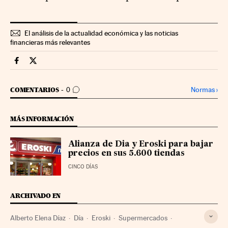
El análisis de la actualidad económica y las noticias
financieras más relevantes
Companias Cinco Días en Facebook
Companias Cinco Días en Twitter
IR A LOS COMENTARIOS
Normas
›
COMENTARIOS
0
MÁS INFORMACIÓN
Alianza de Dia y Eroski para bajar
precios en sus 5.600 tiendas
CINCO DÍAS
ARCHIVADO EN
Alberto Elena Díaz
Día
Eroski
Supermercados