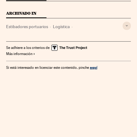
ARCHIVADO EN
Estibadores portuarios
Logística
Transporte mercancías
Distribución
Puertos
Transporte marítimo
Relaciones laborales
Empresas
Se adhiere a los criterios de
Más información
Comercio
Transporte
Economía
Trabajo
aquí
Si está interesado en licenciar este contenido, pinche