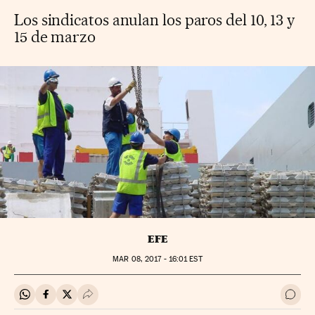
Los sindicatos anulan los paros del 10, 13 y
15 de marzo
EFE
MAR
08, 2017 - 16:01
EST
Compartir en Whatsapp
Compartir en Facebook
Compartir en Twitter
Desplegar Redes Sociales
Ir a 