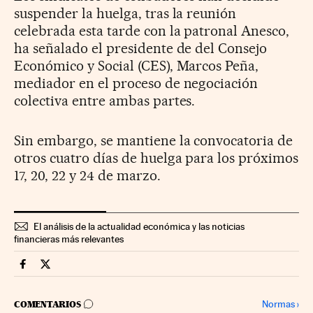
suspender la huelga, tras la reunión
celebrada esta tarde con la patronal Anesco,
ha señalado el presidente de del Consejo
Económico y Social (CES), Marcos Peña,
mediador en el proceso de negociación
colectiva entre ambas partes.
Sin embargo, se mantiene la convocatoria de
otros cuatro días de huelga para los próximos
17, 20, 22 y 24 de marzo.
El análisis de la actualidad económica y las noticias
financieras más relevantes
Companias Cinco Días en Facebook
Companias Cinco Días en Twitter
IR A LOS COMENTARIOS
Normas
›
COMENTARIOS