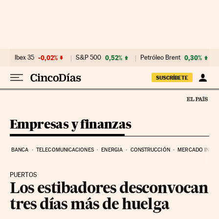
Ir al contenido
Ibex 35
-0,02%
S&P 500
0,52%
Petróleo Brent
0,30%
SUSCRÍBETE
Empresas y finanzas
BANCA
TELECOMUNICACIONES
ENERGIA
CONSTRUCCIÓN
MERCADO INMOB
PUERTOS
Los estibadores desconvocan
tres días más de huelga