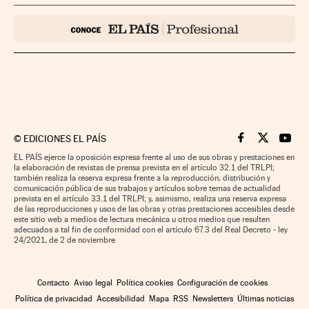
©
EDICIONES EL PAÍS
Cinco Días en F
Cinco Días e
Cinco 
EL PAÍS ejerce la oposición expresa frente al uso de sus obras y prestaciones en
la elaboración de revistas de prensa prevista en el artículo 32.1 del TRLPI;
también realiza la reserva expresa frente a la reproducción, distribución y
comunicación pública de sus trabajos y artículos sobre temas de actualidad
prevista en el artículo 33.1 del TRLPI; y, asimismo, realiza una reserva expresa
de las reproducciones y usos de las obras y otras prestaciones accesibles desde
este sitio web a medios de lectura mecánica u otros medios que resulten
adecuados a tal fin de conformidad con el artículo 67.3 del Real Decreto - ley
24/2021, de 2 de noviembre
Contacto
Aviso legal
Política cookies
Configuración de cookies
Política de privacidad
Accesibilidad
Mapa
RSS
Newsletters
Últimas noticias