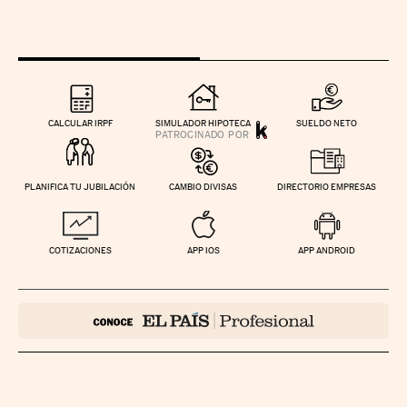
CALCULAR IRPF
SIMULADOR HIPOTECA
SUELDO NETO
PLANIFICA TU JUBILACIÓN
CAMBIO DIVISAS
DIRECTORIO EMPRESAS
COTIZACIONES
APP IOS
APP ANDROID