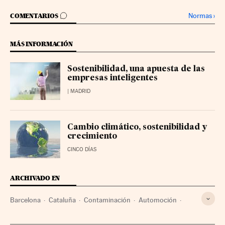
IR A LOS COMENTARIOS
Normas
›
COMENTARIOS
MÁS INFORMACIÓN
Sostenibilidad, una apuesta de las
empresas inteligentes
| MADRID
Cambio climático, sostenibilidad y
crecimiento
CINCO DÍAS
ARCHIVADO EN
Barcelona
Cataluña
Contaminación
Automoción
Problemas ambientales
Empresas
Economía
España