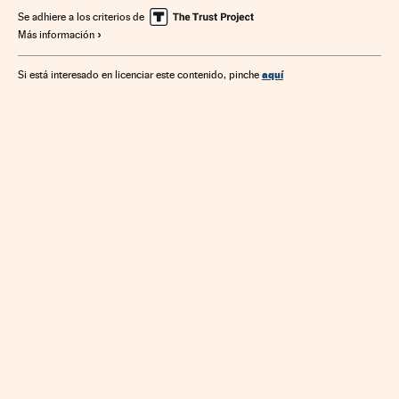
Industria
Medio ambiente
Se adhiere a los criterios de
Más información
aquí
Si está interesado en licenciar este contenido, pinche