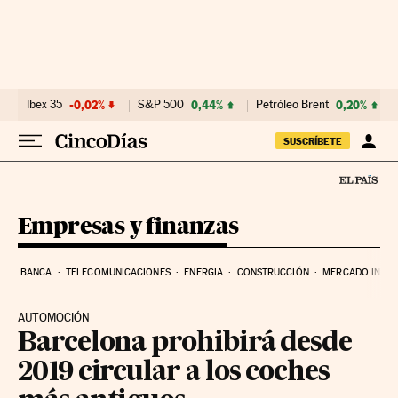
Ir al contenido
Ibex 35
-0,02%
S&P 500
0,44%
Petróleo Brent
0,20%
SUSCRÍBETE
Empresas y finanzas
BANCA
TELECOMUNICACIONES
ENERGIA
CONSTRUCCIÓN
MERCADO INMOB
AUTOMOCIÓN
Barcelona prohibirá desde
2019 circular a los coches