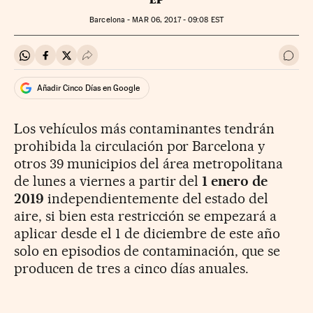
EP
Barcelona -
MAR
06, 2017 - 09:08
EST
Compartir en Whatsapp
Compartir en Facebook
Compartir en Twitter
Desplegar Redes Sociales
Ir a 
Añadir Cinco Días en Google
Los vehículos más contaminantes tendrán
prohibida la circulación por Barcelona y
otros 39 municipios del área metropolitana
de lunes a viernes a partir del
1 enero de
2019
independientemente del estado del
aire, si bien esta restricción se empezará a
aplicar desde el 1 de diciembre de este año
solo en episodios de contaminación, que se
producen de tres a cinco días anuales.