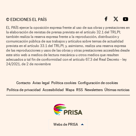
©
EDICIONES EL PAÍS
Cinco Días en F
Cinco Días e
Cinco 
EL PAÍS ejerce la oposición expresa frente al uso de sus obras y prestaciones en
la elaboración de revistas de prensa prevista en el artículo 32.1 del TRLPI;
también realiza la reserva expresa frente a la reproducción, distribución y
comunicación pública de sus trabajos y artículos sobre temas de actualidad
prevista en el artículo 33.1 del TRLPI; y, asimismo, realiza una reserva expresa
de las reproducciones y usos de las obras y otras prestaciones accesibles desde
este sitio web a medios de lectura mecánica u otros medios que resulten
adecuados a tal fin de conformidad con el artículo 67.3 del Real Decreto - ley
24/2021, de 2 de noviembre
Contacto
Aviso legal
Política cookies
Configuración de cookies
Política de privacidad
Accesibilidad
Mapa
RSS
Newsletters
Últimas noticias
Webs de PRISA