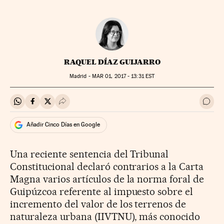
RAQUEL DÍAZ GUIJARRO
Madrid -
MAR
01, 2017 - 13:31
EST
Compartir en Whatsapp
Compartir en Facebook
Compartir en Twitter
Desplegar Redes Sociales
Ir a 
Añadir Cinco Días en Google
Una reciente sentencia del Tribunal
Constitucional declaró contrarios a la Carta
Magna varios artículos de la norma foral de
Guipúzcoa referente al impuesto sobre el
incremento del valor de los terrenos de
naturaleza urbana (IIVTNU), más conocido