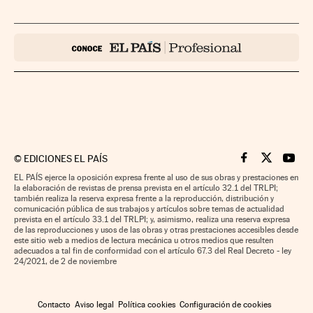
©
EDICIONES EL PAÍS
Cinco Días en F
Cinco Días e
Cinco 
EL PAÍS ejerce la oposición expresa frente al uso de sus obras y prestaciones en
la elaboración de revistas de prensa prevista en el artículo 32.1 del TRLPI;
también realiza la reserva expresa frente a la reproducción, distribución y
comunicación pública de sus trabajos y artículos sobre temas de actualidad
prevista en el artículo 33.1 del TRLPI; y, asimismo, realiza una reserva expresa
de las reproducciones y usos de las obras y otras prestaciones accesibles desde
este sitio web a medios de lectura mecánica u otros medios que resulten
adecuados a tal fin de conformidad con el artículo 67.3 del Real Decreto - ley
24/2021, de 2 de noviembre
Contacto
Aviso legal
Política cookies
Configuración de cookies