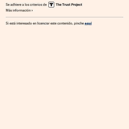
Desarrollo urbano
Gobierno municipal
Urbanismo
Se adhiere a los criterios de
Más información
Política municipal
Política
Justicia
Impuesto plusvalía
Impuestos municipales
aquí
Si está interesado en licenciar este contenido, pinche
Finanzas municipales
Ayuntamientos
Finanzas públicas
Administración local
Administración pública
Finanzas