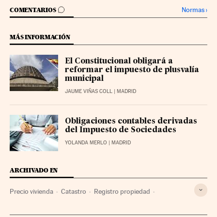
IR A LOS COMENTARIOS
Normas
›
COMENTARIOS
MÁS INFORMACIÓN
El Constitucional obligará a
reformar el impuesto de plusvalía
municipal
JAUME VIÑAS COLL
| MADRID
Obligaciones contables derivadas
del Impuesto de Sociedades
YOLANDA MERLO
| MADRID
ARCHIVADO EN
Precio vivienda
Catastro
Registro propiedad
Impuestos
Tributos
Vivienda
Poder judicial