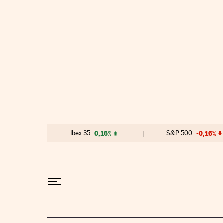
Ir al contenido
Ibex 35
0,16%
S&P 500
-0,16%