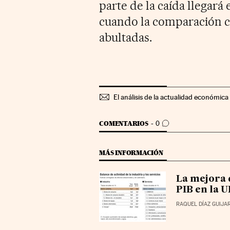
parte de la caída llegará 
cuando la comparación co
abultadas.
El análisis de la actualidad económica 
IR A LOS COMENTARIOS
COMENTARIOS
0
MÁS INFORMACIÓN
La mejora 
PIB en la U
RAQUEL DÍAZ GUIJA