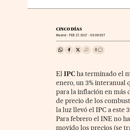
CINCO DÍAS
Madrid -
FEB
27, 2017 - 03:09
EST
0
Compartir en Whatsapp
Compartir en Facebook
Compartir en Twitter
Desplegar Redes Soci
Ir a los comenta
El
IPC
ha terminado el m
enero, un 3% interanual 
para la inflación en más 
de precio de los combusti
la luz llevó el IPC a este
Para febrero el INE no h
movido los precios (se tr