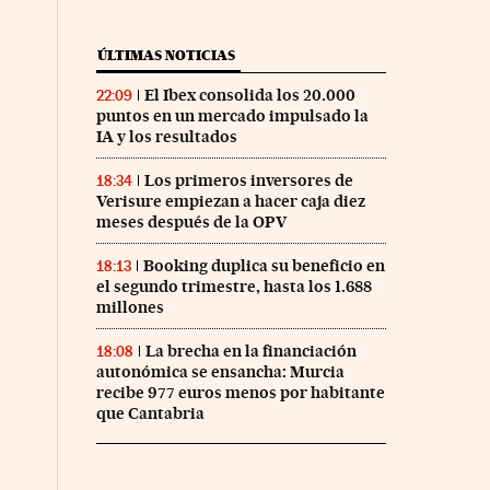
ÚLTIMAS NOTICIAS
El Ibex consolida los 20.000
22:09
puntos en un mercado impulsado la
IA y los resultados
Los primeros inversores de
18:34
Verisure empiezan a hacer caja diez
co Días en Facebook
 Cinco Días en Twitter
meses después de la OPV
Booking duplica su beneficio en
18:13
el segundo trimestre, hasta los 1.688
millones
La brecha en la financiación
18:08
autonómica se ensancha: Murcia
recibe 977 euros menos por habitante
que Cantabria