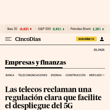
Ir al contenido
Ibex 35
-0,02%
S&P 500
0,61%
Petróleo Brent
1,28%
SUSCRÍBETE
Empresas y finanzas
BANCA
TELECOMUNICACIONES
ENERGIA
CONSTRUCCIÓN
MERCADO INMOB
Las telecos reclaman una
regulación clara que facilite
el despliegue del 5G