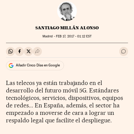
SANTIAGO MILLÁN ALONSO
Madrid -
FEB
17, 2017 - 01:12
EST
Compartir en Whatsapp
Compartir en Facebook
Compartir en Twitter
Desplegar Redes Sociales
Ir a 
Añadir Cinco Días en Google
Las telecos ya están trabajando en el
desarrollo del futuro móvil 5G. Estándares
tecnológicos, servicios, dispositivos, equipos
de redes... En España, además, el sector ha
empezado a moverse de cara a lograr un
respaldo legal que facilite el despliegue.