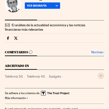
VER BIOGRAFÍA
El análisis de la actualidad económica y las noticias
financieras más relevantes
Companias Cinco Días en Facebook
Companias Cinco Días en Twitter
IR A LOS COMENTARIOS
Normas
›
COMENTARIOS
ARCHIVADO EN
Telefonía 5G
Telefonía 4G
Gadgets
Telefonía móvil multimedia
Telefonía móvil
Telefonía
Tecnologías movilidad
Telecomunicaciones
Se adhiere a los criterios de
Más información
Comunicaciones
MWC 2017
MWC
Ferias tecnología
Mobile World Capital
Fundaciones
Ferias
Comercio
aquí
Si está interesado en licenciar este contenido, pinche