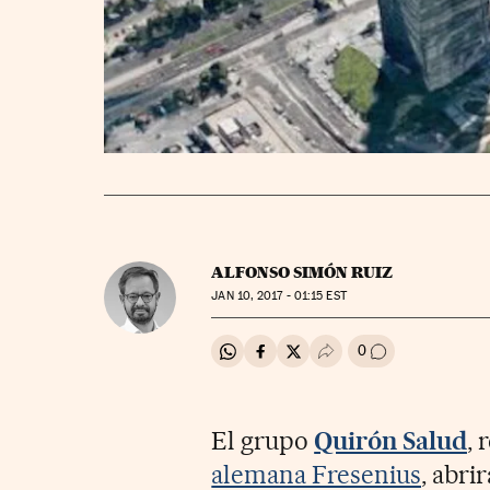
ALFONSO SIMÓN RUIZ
JAN
10, 2017 - 01:15
EST
0
Compartir en Whatsapp
Compartir en Facebook
Compartir en Twitter
Desplegar Redes Soci
Ir a los comenta
El grupo
Quirón Salud
,
alemana Fresenius
, abri