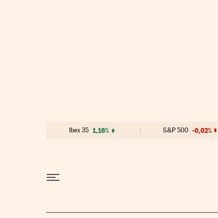
Ir al contenido
Ibex 35
1,16%
S&P 500
-0,02%