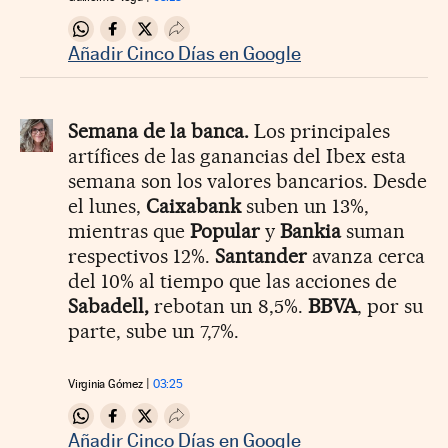
Compartir en Whatsapp
Compartir en Facebook
Compartir en Twitter
Desplegar Redes Sociales
Añadir Cinco Días en Google
Semana de la banca.
Los principales
artífices de las ganancias del Ibex esta
semana son los valores bancarios. Desde
el lunes,
Caixabank
suben un 13%,
mientras que
Popular
y
Bankia
suman
respectivos 12%.
Santander
avanza cerca
del 10% al tiempo que las acciones de
Sabadell,
rebotan un 8,5%.
BBVA
, por su
parte, sube un 7,7%.
Virginia Gómez
03:25
Compartir en Whatsapp
Compartir en Facebook
Compartir en Twitter
Desplegar Redes Sociales
Añadir Cinco Días en Google