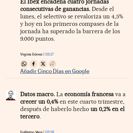
El Ibex encadena cuatro jornadas
consecutivas de ganancias.
Desde el
lunes, el selectivo se revaloriza un 4,5%
y hoy en los primeros compases de la
jornada ha superado la barrera de los
9.000 puntos.
Virginia Gómez
03:17
Compartir en Whatsapp
Compartir en Facebook
Compartir en Twitter
Desplegar Redes Sociales
Añadir Cinco Días en Google
Datos macro.
La
economía francesa
va a
crecer un 0,4%
en este cuarto trimestre,
después de haberlo hecho
un 0,2% en el
tercero
.
Guillermo Vega
03:18