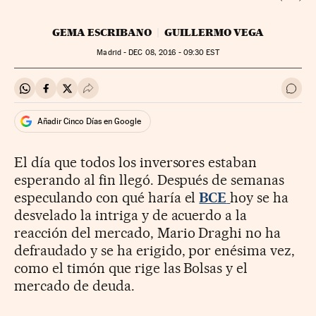
GEMA ESCRIBANO
GUILLERMO VEGA
Madrid -
DEC
08, 2016 - 09:30
EST
Compartir en Whatsapp
Compartir en Facebook
Compartir en Twitter
Desplegar Redes Sociales
Ir a 
Añadir Cinco Días en Google
El día que todos los inversores estaban
esperando al fin llegó. Después de semanas
especulando con qué haría el
BCE
hoy se ha
desvelado la intriga y de acuerdo a la
reacción del mercado, Mario Draghi no ha
defraudado y se ha erigido, por enésima vez,
como el timón que rige las Bolsas y el
mercado de deuda.