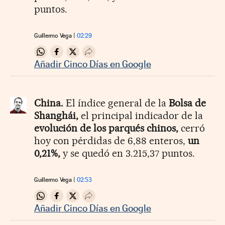
puntos.
Guillermo Vega
02:29
Compartir en Whatsapp
Compartir en Facebook
Compartir en Twitter
Desplegar Redes Sociales
Añadir Cinco Días en Google
China.
El índice general de la
Bolsa de
Shanghái,
el principal indicador de la
evolución de los parqués chinos,
cerró
hoy con pérdidas de 6,88 enteros,
un
0,21%,
y se quedó en 3.215,37 puntos.
Guillermo Vega
02:53
Compartir en Whatsapp
Compartir en Facebook
Compartir en Twitter
Desplegar Redes Sociales
Añadir Cinco Días en Google