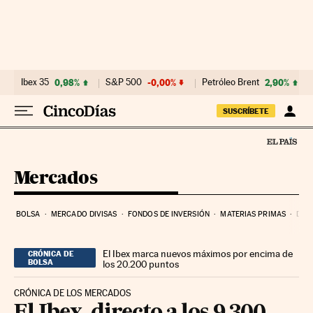
Ir al contenido
Ibex 35
0,98%
S&P 500
-0,00%
Petróleo Brent
2,90%
SUSCRÍBETE
Mercados
BOLSA
MERCADO DIVISAS
FONDOS DE INVERSIÓN
MATERIAS PRIMAS
DEU
El Ibex marca nuevos máximos por encima de
CRÓNICA DE
BOLSA
los 20.200 puntos
CRÓNICA DE LOS MERCADOS