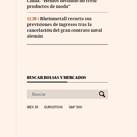
China: “Hemos decidido no crear
productos de moda”
Rheinmetall recorta sus
11:28
previsiones de ingresos tras la
cancelación del gran contrato naval
alemán
BUSCAR BOLSAS Y MERCADOS
IBEX 35
EUROSTOXX
S&P 500