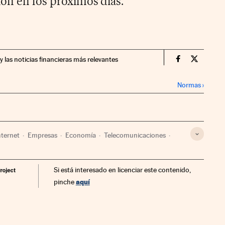
ión en los próximos días.
y las noticias financieras más relevantes
Companias Ci
Compania
Normas
›
nternet
Empresas
Economía
Telecomunicaciones
Si está interesado en licenciar este contenido,
aquí
pinche