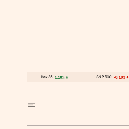
Ir al contenido
Ibex 35
1,10%
S&P 500
-0,16%