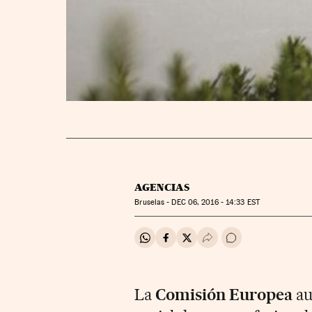
AGENCIAS
Bruselas -
DEC
06, 2016 - 14:33
EST
Compartir en Whatsapp
Compartir en Facebook
Compartir en Twitter
Desplegar Redes Soci
Ir a los comentar
La
Comisión Europea
au