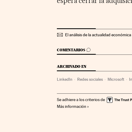
espera cerrar la adquisic
El análisis de la actualidad económica 
IR A LOS COMENTARIOS
COMENTARIOS
ARCHIVADO EN
LinkedIn
Redes sociales
Microsoft
I
Comunicaciones
Se adhiere a los criterios de
Más información