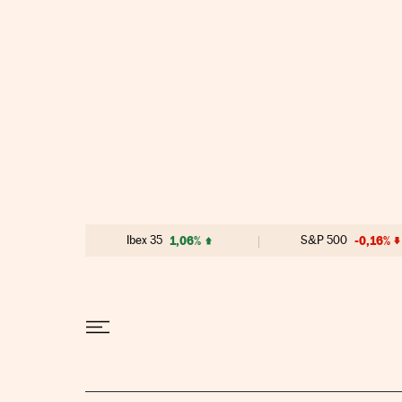
Ir al contenido
Ibex 35
1,06%
S&P 500
-0,16%