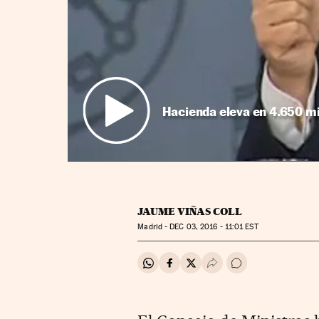
Hacienda eleva en 4.650 m
JAUME VIÑAS COLL
Madrid -
DEC
03, 2016 - 11:01
EST
Compartir en Whatsapp
Compartir en Facebook
Compartir en Twitter
Desplegar Redes Soci
Ir a los comentar