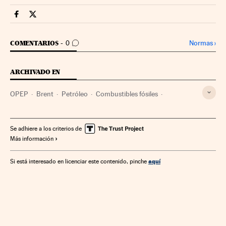
Mercados Financieros Cinco Días en Facebook
Mercados Financieros Cinco Días en Twitter
IR A LOS COMENTARIOS
Normas
›
COMENTARIOS
0
ARCHIVADO EN
OPEP
Brent
Petróleo
Combustibles fósiles
Combustibles
Organizaciones internacionales
Energía no renovable
Relaciones exteriores
Se adhiere a los criterios de
Más información
Fuentes energía
Energía
aquí
Si está interesado en licenciar este contenido, pinche