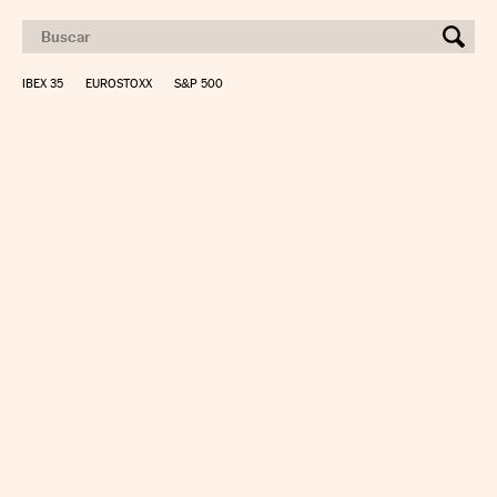
IBEX 35
EUROSTOXX
S&P 500
CALCULAR IRPF
SIMULADOR HIPOTECA
SUELDO NETO
PLANIFICA TU JUBILACIÓN
CAMBIO DIVISAS
DIRECTORIO EMPRESAS