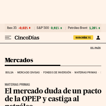
Ir al contenido
Ibex 35
-0,02%
S&P 500
0,61%
Petróleo Brent
1,28%
SUSCRÍBETE
Mercados
BOLSA
MERCADO DIVISAS
FONDOS DE INVERSIÓN
MATERIAS PRIMAS
DEU
MATERIAS PRIMAS
El mercado duda de un pacto
de la OPEP y castiga al