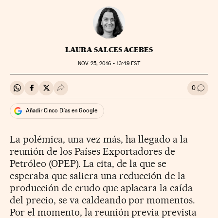
LAURA SALCES ACEBES
NOV
25, 2016 - 13:49
EST
0
Compartir en Whatsapp
Compartir en Facebook
Compartir en Twitter
Desplegar Redes Sociales
Ir a l
Añadir Cinco Días en Google
La polémica, una vez más, ha llegado a la
reunión de los Países Exportadores de
Petróleo (OPEP). La cita, de la que se
esperaba que saliera una reducción de la
producción de crudo que aplacara la caída
del precio, se va caldeando por momentos.
Por el momento, la reunión previa prevista