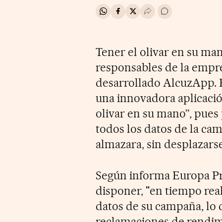
Compartir en Whatsapp
Compartir en Facebook
Compartir en Twitter
Desplegar Redes Soci
Ir a los comentar
Tener el olivar en su ma
responsables de la empr
desarrollado AlcuzApp. 
una innovadora aplicació
olivar en su mano”, pues
todos los datos de la ca
almazara, sin desplazarse
Según informa Europa Pre
disponer, "en tiempo rea
datos de su campaña, lo qu
reclamaciones de rendim