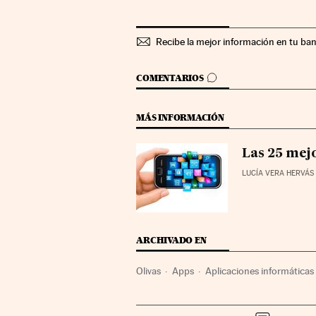
Recibe la mejor información en tu ba
IR A LOS COMENTARIOS
COMENTARIOS
MÁS INFORMACIÓN
Las 25 mej
LUCÍA VERA HERVÁS
ARCHIVADO EN
Olivas
Apps
Aplicaciones informáticas
Internet
Telefonía móvil
Agricultura