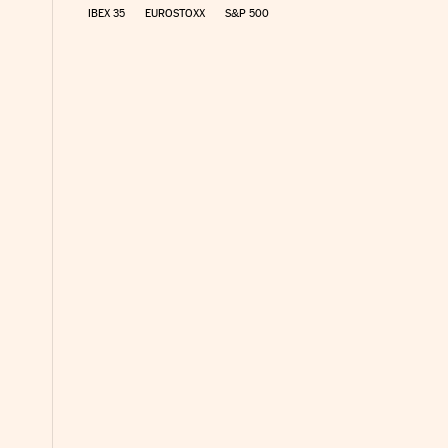
IBEX 35
EUROSTOXX
S&P 500
yme Cinco Días en Facebook
io Pyme Cinco Días en Twitter