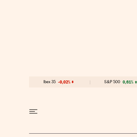
Ir al contenido
Ibex 35
-0,02%
S&P 500
0,61%