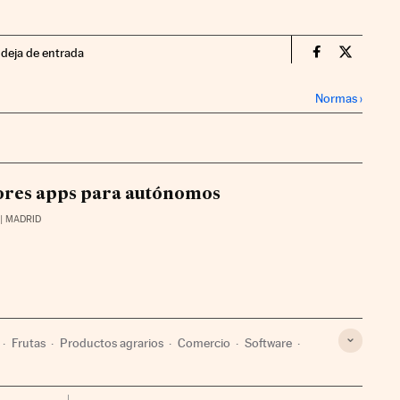
ndeja de entrada
Territorio P
Territor
Normas
›
ores apps para autónomos
| MADRID
Frutas
Productos agrarios
Comercio
Software
Empresas
Informática
Tecnologías movilidad