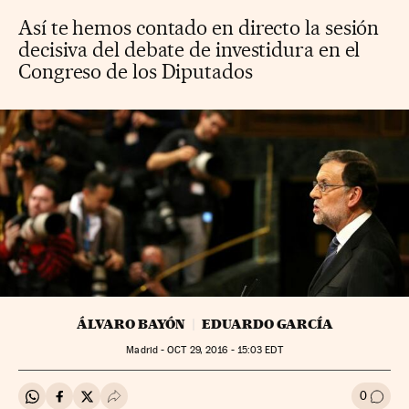
Así te hemos contado en directo la sesión
decisiva del debate de investidura en el
Congreso de los Diputados
ÁLVARO BAYÓN
EDUARDO GARCÍA
Madrid -
OCT
29, 2016 - 15:03
EDT
0
Compartir en Whatsapp
Compartir en Facebook
Compartir en Twitter
Desplegar Redes Sociales
Ir a l