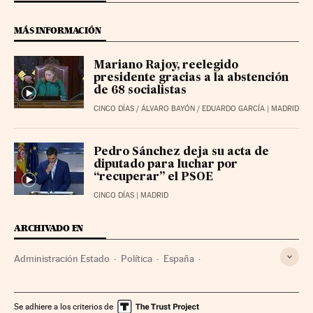
MÁS INFORMACIÓN
Mariano Rajoy, reelegido
presidente gracias a la abstención
de 68 socialistas
CINCO DÍAS
/
ÁLVARO BAYÓN
/
EDUARDO GARCÍA
| MADRID
Pedro Sánchez deja su acta de
diputado para luchar por
“recuperar” el PSOE
CINCO DÍAS
| MADRID
ARCHIVADO EN
Administración Estado
Política
España
Administración pública
Elecciones Generales 2016
Investidura parlamentaria
XII Legislatura España
Se adhiere a los criterios de