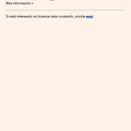
Más información
Elecciones Generales
Congreso Diputados
Legislaturas políticas
Parlamento
Elecciones
aquí
Si está interesado en licenciar este contenido, pinche
Gobierno
Investidura Mariano Rajoy 2016