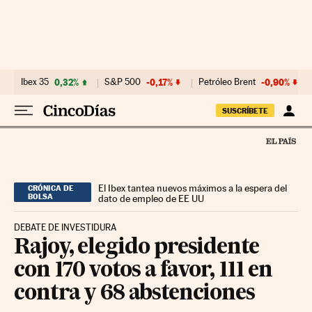
Ir al contenido
Ibex 35
0,32%
S&P 500
-0,17%
Petróleo Brent
-0,90%
SUSCRÍBETE
El Ibex tantea nuevos máximos a la espera del
CRÓNICA DE
BOLSA
dato de empleo de EE UU
DEBATE DE INVESTIDURA
Rajoy, elegido presidente
con 170 votos a favor, 111 en
contra y 68 abstenciones