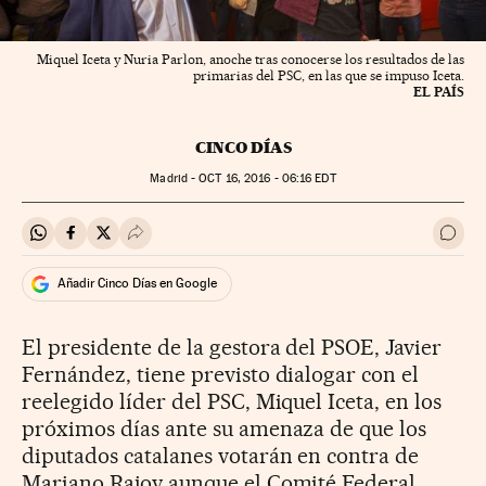
Miquel Iceta y Nuria Parlon, anoche tras conocerse los resultados de las
primarias del PSC, en las que se impuso Iceta.
EL PAÍS
CINCO DÍAS
Madrid -
OCT
16, 2016 - 06:16
EDT
Compartir en Whatsapp
Compartir en Facebook
Compartir en Twitter
Desplegar Redes Sociales
Ir a 
Añadir Cinco Días en Google
El presidente de la gestora del PSOE, Javier
Fernández, tiene previsto dialogar con el
reelegido líder del PSC, Miquel Iceta, en los
próximos días ante su amenaza de que los
diputados catalanes votarán en contra de
Mariano Rajoy aunque el Comité Federal