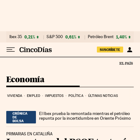
Ir al contenido
Ibex 35
0,21%
S&P 500
0,61%
Petróleo Brent
1,40%
SUSCRÍBETE
Economía
VIVIENDA
EMPLEO
IMPUESTOS
POLÍTICA
ÚLTIMAS NOTICIAS
El Ibex prueba la remontada mientras el petróleo
CRÓNICA
DE
repunta por la incertidumbre en Oriente Próximo
BOLSA
PRIMARIAS EN CATALUÑA