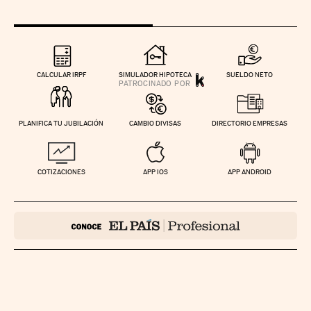
CALCULAR IRPF
SIMULADOR HIPOTECA
SUELDO NETO
PLANIFICA TU JUBILACIÓN
CAMBIO DIVISAS
DIRECTORIO EMPRESAS
COTIZACIONES
APP IOS
APP ANDROID