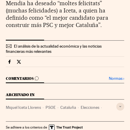
Mendia ha deseado “moltes felicitats”
(muchas felicidades) a Iceta, a quien ha
definido como “el mejor candidato para
construir más PSC y mejor Cataluña”.
El análisis de la actualidad económica y las noticias
financieras más relevantes
Economia Cinco Días en Facebook
Economia Cinco Días en Twitter
IR A LOS COMENTARIOS
Normas
›
COMENTARIOS
ARCHIVADO EN
Miquel Iceta Llorens
PSOE
Cataluña
Elecciones
Partidos políticos
Política
Economía
España
Se adhiere a los criterios de