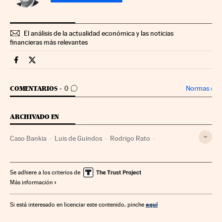
El análisis de la actualidad económica y las noticias
financieras más relevantes
Mercados Financieros Cinco Días en Facebook
Mercados Financieros Cinco Días en Twitter
IR A LOS COMENTARIOS
Normas
›
COMENTARIOS
0
ARCHIVADO EN
Caso Bankia
Luis de Guindos
Rodrigo Rato
Miguel Ángel Fernández Ordóñez
Fusiones bancarias
Delitos económicos
Bankia
Fiscalía
Casos judiciales
Se adhiere a los criterios de
Más información
Corrupción
Libros
Cultura
Economía
Justicia
Banco de España
Bancos
Banca
Finanzas
aquí
Si está interesado en licenciar este contenido, pinche