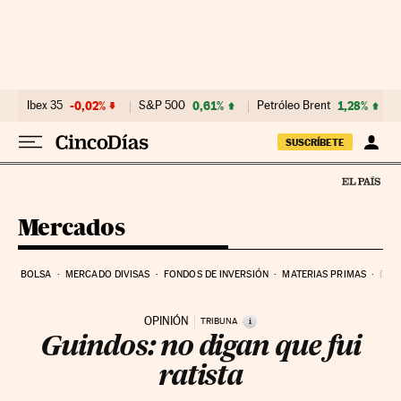
Ir al contenido
Ibex 35
-0,02%
S&P 500
0,61%
Petróleo Brent
1,28%
SUSCRÍBETE
Mercados
BOLSA
MERCADO DIVISAS
FONDOS DE INVERSIÓN
MATERIAS PRIMAS
DEU
OPINIÓN
i
TRIBUNA
Guindos: no digan que fui
ratista