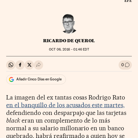
EFE
RICARDO DE QUEROL
OCT
06, 2016 - 01:46
EDT
0
Compartir en Whatsapp
Compartir en Facebook
Compartir en Twitter
Desplegar Redes Sociales
Ir a l
Añadir Cinco Días en Google
La imagen del ex tantas cosas Rodrigo Rato
en el banquillo de los acusados este martes,
defendiendo con desparpajo que las tarjetas
black
eran un complemento de lo más
normal a su salario millonario en un banco
quebrado, habrá reafirmado a quien hoy se