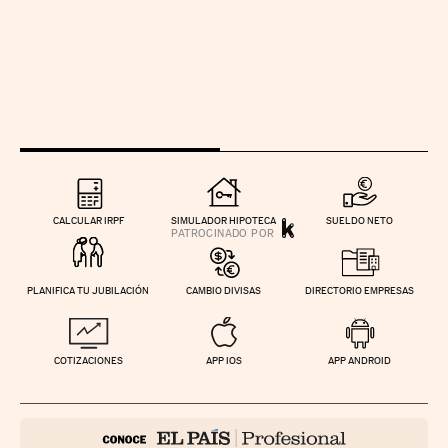
CALCULAR IRPF
SIMULADOR HIPOTECA
SUELDO NETO
PLANIFICA TU JUBILACIÓN
CAMBIO DIVISAS
DIRECTORIO EMPRESAS
COTIZACIONES
APP IOS
APP ANDROID