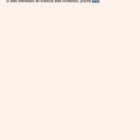
aquí
Si está interesado en licenciar este contenido, pinche