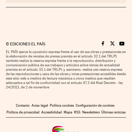
©
EDICIONES EL PAÍS
Cinco Días en F
Cinco Días e
Cinco 
EL PAÍS ejerce la oposición expresa frente al uso de sus obras y prestaciones en
la elaboración de revistas de prensa prevista en el artículo 32.1 del TRLPI;
también realiza la reserva expresa frente a la reproducción, distribución y
comunicación pública de sus trabajos y artículos sobre temas de actualidad
prevista en el artículo 33.1 del TRLPI; y, asimismo, realiza una reserva expresa
de las reproducciones y usos de las obras y otras prestaciones accesibles desde
este sitio web a medios de lectura mecánica u otros medios que resulten
adecuados a tal fin de conformidad con el artículo 67.3 del Real Decreto - ley
24/2021, de 2 de noviembre
Contacto
Aviso legal
Política cookies
Configuración de cookies
Política de privacidad
Accesibilidad
Mapa
RSS
Newsletters
Últimas noticias