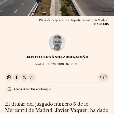
Playa de peajes de la autopista radial 3, en Madrid.
REUTERS
JAVIER FERNÁNDEZ MAGARIÑO
Madrid -
SEP
30, 2016 - 07:16
EDT
0
Compartir en Whatsapp
Compartir en Facebook
Compartir en Twitter
Desplegar Redes Sociales
Ir a l
Añadir Cinco Días en Google
El titular del juzgado número 6 de lo
Mercantil de Madrid,
Javier Vaquer
, ha dado