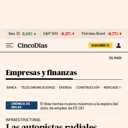
Ir al contenido
Ibex 35
0,34%
S&P 500
-0,17%
Petróleo Brent
-0,77%
SUSCRÍBETE
Empresas y finanzas
BANCA
TELECOMUNICACIONES
ENERGIA
CONSTRUCCIÓN
MERCADO INMOB
El Ibex tantea nuevos máximos a la espera del
CRÓNICA DE
BOLSA
dato de empleo de EE UU
INFRAESTRUCTURAS