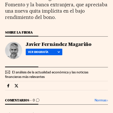
Fomento y la banca extranjera, que apreciaba
una nueva quita implícita en el bajo
rendimiento del bono.
SOBRE LA FIRMA
Javier Fernández Magariño
VER BIOGRAFÍA
El análisis de la actualidad económica y las noticias
financieras más relevantes
Companias Cinco Días en Facebook
Companias Cinco Días en Twitter
IR A LOS COMENTARIOS
Normas
›
COMENTARIOS
0