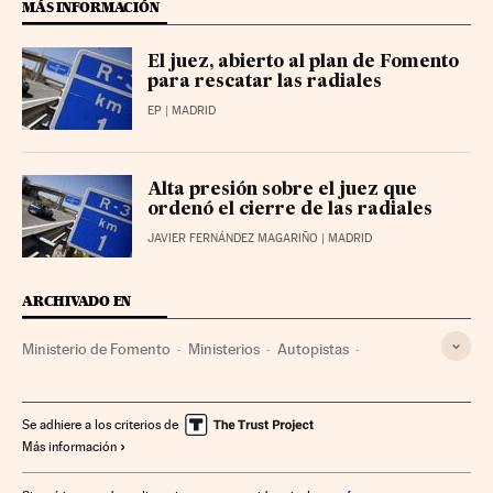
MÁS INFORMACIÓN
El juez, abierto al plan de Fomento
para rescatar las radiales
EP
| MADRID
Alta presión sobre el juez que
ordenó el cierre de las radiales
JAVIER FERNÁNDEZ MAGARIÑO
| MADRID
ARCHIVADO EN
Ministerio de Fomento
Ministerios
Autopistas
Transporte carretera
Administración Estado
Transporte
Administración pública
Se adhiere a los criterios de
Más información