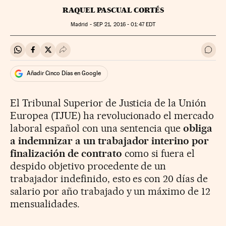
RAQUEL PASCUAL CORTÉS
Madrid -
SEP
21, 2016 - 01:47
EDT
Compartir en Whatsapp
Compartir en Facebook
Compartir en Twitter
Desplegar Redes Sociales
Ir a 
Añadir Cinco Días en Google
El Tribunal Superior de Justicia de la Unión
Europea (TJUE) ha revolucionado el mercado
laboral español con una sentencia que
obliga
a indemnizar a un trabajador interino por
finalización de contrato
como si fuera el
despido objetivo procedente de un
trabajador indefinido, esto es con 20 días de
salario por año trabajado y un máximo de 12
mensualidades.