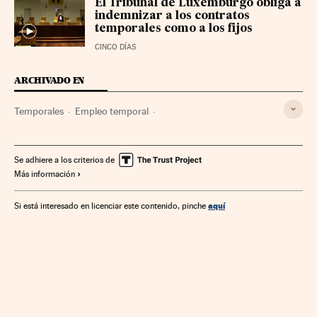
El Tribunal de Luxemburgo obliga a
indemnizar a los contratos
temporales como a los fijos
CINCO DÍAS
ARCHIVADO EN
Temporales
Empleo temporal
Tribunal Justicia Unión Europea
Desastres naturales
Tribunales
Desastres
Empleo
Poder judicial
Se adhiere a los criterios de
Más información
Sucesos
Unión Europea
Organizaciones internacionales
Europa
Trabajo
aquí
Si está interesado en licenciar este contenido, pinche
Justicia
Relaciones exteriores
Viento
Meteorología