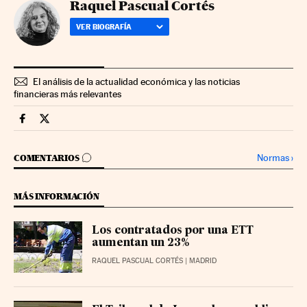
Raquel Pascual Cortés
VER BIOGRAFÍA
El análisis de la actualidad económica y las noticias
financieras más relevantes
Economia Cinco Días en Facebook
Economia Cinco Días en Twitter
IR A LOS COMENTARIOS
Normas
›
COMENTARIOS
MÁS INFORMACIÓN
Los contratados por una ETT
aumentan un 23%
RAQUEL PASCUAL CORTÉS
| MADRID