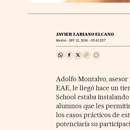
JAVIER LABIANO ELCANO
Madrid -
SEP
12, 2016 - 05:41
EDT
Compartir en Whatsapp
Compartir en Facebook
Compartir en Twitter
Desplegar Redes Soci
Ir a los comentar
Adolfo Montalvo, asesor 
EAE, le llegó hace un ti
School estaba instalando
alumnos que les permiti
los casos prácticos de es
potenciaría su participac