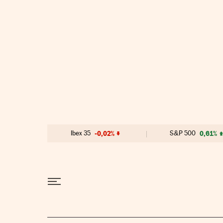
Ir al contenido
Ibex 35
-0,02%
S&P 500
0,61%