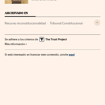
ARCHIVADO EN
Recurso inconstitucionalidad
Tribunal Constitucional
Carme Forcadell
Arnaldo Otegi
Recursos judiciales
Tribunales
Poder judicial
Juicios
Gobierno
Se adhiere a los criterios de
Más información
Proceso judicial
Administración Estado
Justicia
Administración pública
Política
aquí
Si está interesado en licenciar este contenido, pinche