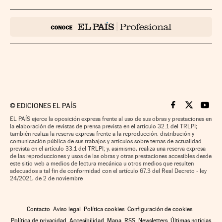
©
EDICIONES EL PAÍS
Cinco Días en F
Cinco Días e
Cinco 
EL PAÍS ejerce la oposición expresa frente al uso de sus obras y prestaciones en
la elaboración de revistas de prensa prevista en el artículo 32.1 del TRLPI;
también realiza la reserva expresa frente a la reproducción, distribución y
comunicación pública de sus trabajos y artículos sobre temas de actualidad
prevista en el artículo 33.1 del TRLPI; y, asimismo, realiza una reserva expresa
de las reproducciones y usos de las obras y otras prestaciones accesibles desde
este sitio web a medios de lectura mecánica u otros medios que resulten
adecuados a tal fin de conformidad con el artículo 67.3 del Real Decreto - ley
24/2021, de 2 de noviembre
Contacto
Aviso legal
Política cookies
Configuración de cookies
Política de privacidad
Accesibilidad
Mapa
RSS
Newsletters
Últimas noticias