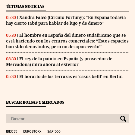
ÚLTIMAS NOTICIAS
Xandra Falcó (Círculo Fortuny): “En España todavía
05:30
hay cierto tabú para hablar de lujo y de dinero”
El hombre en España del dinero sudafricano que se
05:30
está haciendo con los centros comerciales: “Estos espacios
han sido denostados, pero no desaparecerán”
El rey de la patata en España (y proveedor de
05:30
Mercadona) mira ahora al exterior
El horario de las terrazas es ‘casus belli’ en Berlín
05:30
BUSCAR BOLSAS Y MERCADOS
IBEX 35
EUROSTOXX
S&P 500