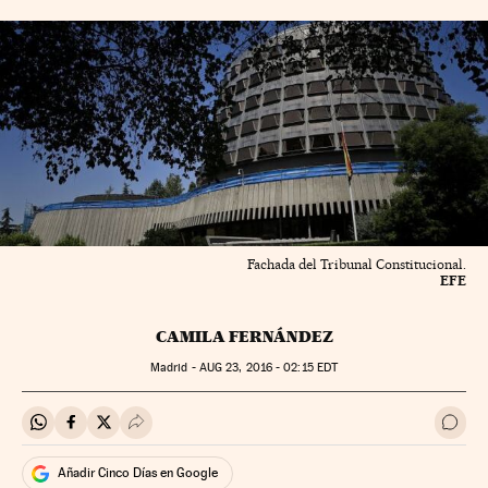
Fachada del Tribunal Constitucional.
EFE
CAMILA FERNÁNDEZ
Madrid -
AUG
23, 2016 - 02:15
EDT
Compartir en Whatsapp
Compartir en Facebook
Compartir en Twitter
Desplegar Redes Sociales
Ir a 
Añadir Cinco Días en Google