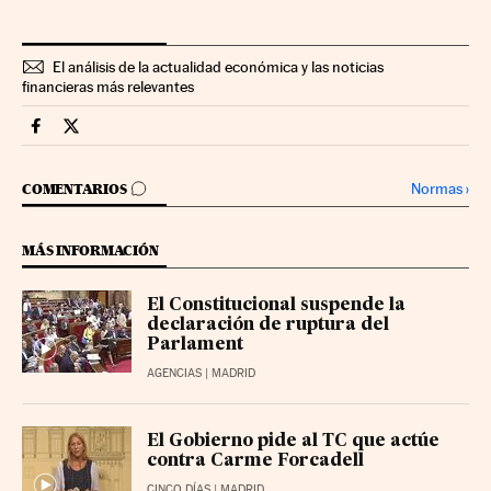
El análisis de la actualidad económica y las noticias
financieras más relevantes
Economia Cinco Días en Facebook
Economia Cinco Días en Twitter
IR A LOS COMENTARIOS
Normas
›
COMENTARIOS
MÁS INFORMACIÓN
El Constitucional suspende la
declaración de ruptura del
Parlament
AGENCIAS
| MADRID
El Gobierno pide al TC que actúe
contra Carme Forcadell
CINCO DÍAS
| MADRID