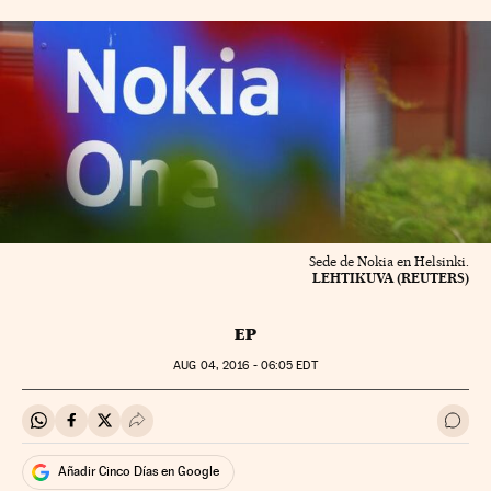
Sede de Nokia en Helsinki.
LEHTIKUVA (REUTERS)
EP
AUG
04, 2016 - 06:05
EDT
Compartir en Whatsapp
Compartir en Facebook
Compartir en Twitter
Desplegar Redes Sociales
Ir a 
Añadir Cinco Días en Google