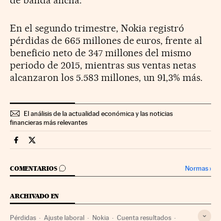
En el segundo trimestre, Nokia registró
pérdidas de 665 millones de euros, frente al
beneficio neto de 347 millones del mismo
periodo de 2015, mientras sus ventas netas
alcanzaron los 5.583 millones, un 91,3% más.
El análisis de la actualidad económica y las noticias
financieras más relevantes
Companias Cinco Días en Facebook
Companias Cinco Días en Twitter
IR A LOS COMENTARIOS
Normas
›
COMENTARIOS
ARCHIVADO EN
Pérdidas
Ajuste laboral
Nokia
Cuenta resultados