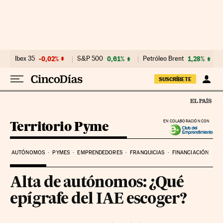
Ir al contenido
Ibex 35
-0,02%
S&P 500
0,61%
Petróleo Brent
1,28%
SUSCRÍBETE
Territorio Pyme
EN COLABORACIÓN CON
AUTÓNOMOS
PYMES
EMPRENDEDORES
FRANQUICIAS
FINANCIACIÓN
Alta de autónomos: ¿Qué
epígrafe del IAE escoger?