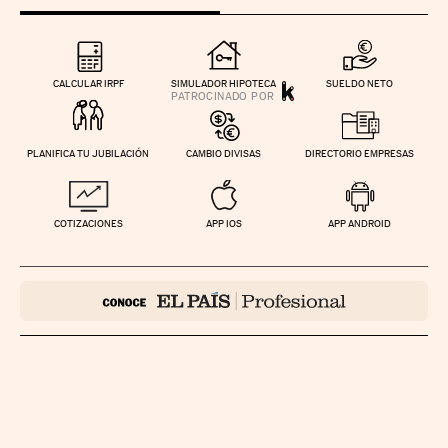
CALCULAR IRPF
SIMULADOR HIPOTECA
SUELDO NETO
PLANIFICA TU JUBILACIÓN
CAMBIO DIVISAS
DIRECTORIO EMPRESAS
COTIZACIONES
APP IOS
APP ANDROID