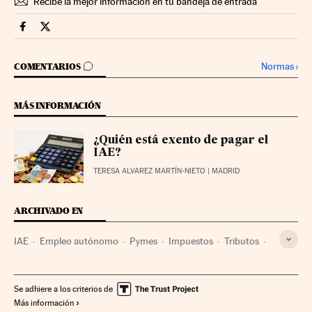
Recibe la mejor información en tu bandeja de entrada
Territorio Pyme Cinco Días en Facebook
Territorio Pyme Cinco Días en Twitter
IR A LOS COMENTARIOS
Normas
›
COMENTARIOS
MÁS INFORMACIÓN
¿Quién está exento de pagar el
IAE?
TERESA ALVAREZ MARTÍN-NIETO
| MADRID
ARCHIVADO EN
IAE
Empleo autónomo
Pymes
Impuestos
Tributos
Empleo
Finanzas públicas
Empresas
Finanzas
Economía
Trabajo
Se adhiere a los criterios de
Más información