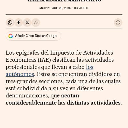
Madrid -
JUL
28, 2016 - 03:28
EDT
Compartir en Whatsapp
Compartir en Facebook
Compartir en Twitter
Desplegar Redes Sociales
Ir a 
Añadir Cinco Días en Google
Los epígrafes del Impuesto de Actividades
Económicas (IAE) clasifican las actividades
profesionales que llevan a cabo
los
autónomos
. Estos se encuentran divididos en
tres grandes secciones, cada una de las cuales
está subdividida a su vez en diferentes
denominaciones, que
acotan
considerablemente las distintas actividades
.