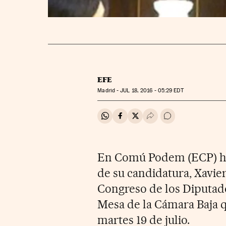
EFE
Madrid -
JUL
18, 2016 - 05:29
EDT
Compartir en Whatsapp
Compartir en Facebook
Compartir en Twitter
Desplegar Redes Soci
Ir a los comentar
En Comú Podem (ECP) ha
de su candidatura, Xavie
Congreso de los Diputado
Mesa de la Cámara Baja q
martes 19 de julio.