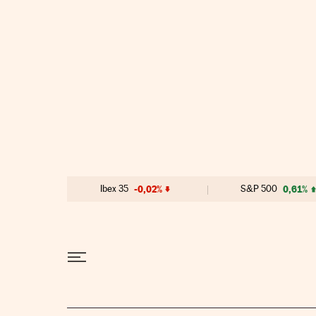
Ir al contenido
Ibex 35
-0,02%
S&P 500
0,61%