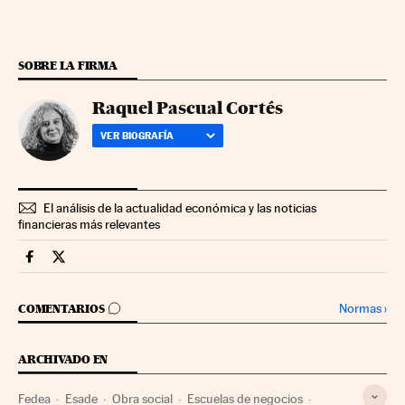
SOBRE LA FIRMA
Raquel Pascual Cortés
VER BIOGRAFÍA
El análisis de la actualidad económica y las noticias
financieras más relevantes
Economia Cinco Días en Facebook
Economia Cinco Días en Twitter
IR A LOS COMENTARIOS
Normas
›
COMENTARIOS
ARCHIVADO EN
Fedea
Esade
Obra social
Escuelas de negocios