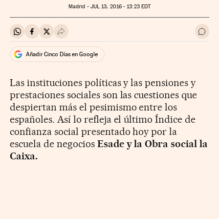
Madrid -
JUL
13, 2016 - 13:23
EDT
Compartir en Whatsapp
Compartir en Facebook
Compartir en Twitter
Desplegar Redes Sociales
Ir a 
Añadir Cinco Días en Google
Las instituciones políticas y las pensiones y
prestaciones sociales son las cuestiones que
despiertan más el pesimismo entre los
españoles. Así lo refleja el último Índice de
confianza social presentado hoy por la
escuela de negocios
Esade y la Obra social la
Caixa.