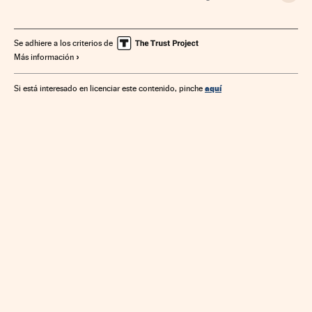
Fundación Bancaria La Caixa
La Caixa
Fundaciones bancarias
Pensiones
Prestaciones
Se adhiere a los criterios de
Más información
Seguridad Social
Política laboral
Educación
Trabajo
Sociedad
CaixaBank
Bancos
Empresas
Economía
aquí
Si está interesado en licenciar este contenido, pinche
Banca
Finanzas