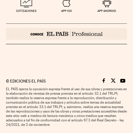
COTIZACIONES
APP IOS
APP ANDROID
©
EDICIONES EL PAÍS
Cinco Días en F
Cinco Días e
Cinco 
EL PAÍS ejerce la oposición expresa frente al uso de sus obras y prestaciones en
la elaboración de revistas de prensa prevista en el artículo 32.1 del TRLPI;
también realiza la reserva expresa frente a la reproducción, distribución y
comunicación pública de sus trabajos y artículos sobre temas de actualidad
prevista en el artículo 33.1 del TRLPI; y, asimismo, realiza una reserva expresa
de las reproducciones y usos de las obras y otras prestaciones accesibles desde
este sitio web a medios de lectura mecánica u otros medios que resulten
adecuados a tal fin de conformidad con el artículo 67.3 del Real Decreto - ley
24/2021, de 2 de noviembre