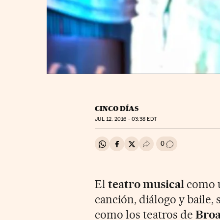
CINCO DÍAS
JUL
12, 2016 - 03:38
EDT
0
Compartir en Whatsapp
Compartir en Facebook
Compartir en Twitter
Desplegar Redes Soci
Ir a los comenta
El
teatro musical
como u
canción, diálogo y baile,
como los teatros de
Bro