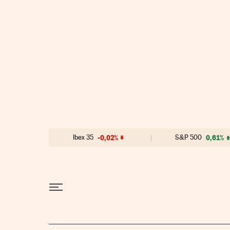
Ir al contenido
Ibex 35
-0,02%
S&P 500
0,61%