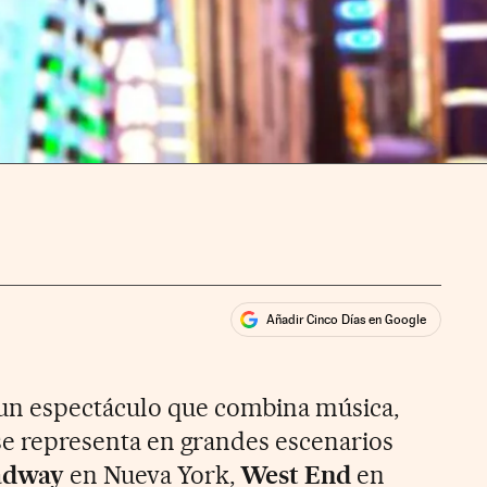
Añadir Cinco Días en Google
ales
rios
n espectáculo que combina música,
 se representa en grandes escenarios
adway
en Nueva York,
West End
en