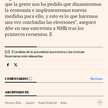
que la gente nos ha pedido que dinamicemos
la economía e implementemos nuevas
medidas para ello, y esto es lo que haremos
una vez concluidas las elecciones”, aseguró
Abe en una entrevista a NHK tras los
primeros recuentos. E
El análisis de la actualidad económica y las noticias
financieras más relevantes
Economia Cinco Días en Facebook
Economia Cinco Días en Twitter
IR A LOS COMENTARIOS
Normas
›
COMENTARIOS
ARCHIVADO EN
Shinzo Abe
Japón
Asia Oriental
Asia