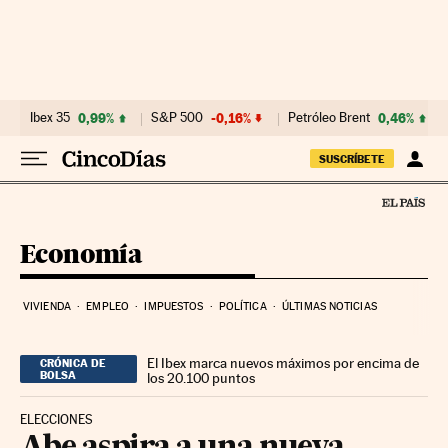
Ir al contenido
Ibex 35
0,99%
S&P 500
-0,16%
Petróleo Brent
0,46%
SUSCRÍBETE
Economía
VIVIENDA
EMPLEO
IMPUESTOS
POLÍTICA
ÚLTIMAS NOTICIAS
El Ibex marca nuevos máximos por encima de
CRÓNICA DE
BOLSA
los 20.100 puntos
ELECCIONES