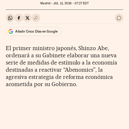
Madrid -
JUL
11, 2016 - 07:27
EDT
Compartir en Whatsapp
Compartir en Facebook
Compartir en Twitter
Desplegar Redes Sociales
Ir a 
Añadir Cinco Días en Google
El primer ministro japonés, Shinzo Abe,
ordenará a su Gabinete elaborar una nueva
serie de medidas de estímulo a la economía
destinadas a reactivar “Abenomics”, la
agresiva estrategia de reforma económica
acometida por su Gobierno.