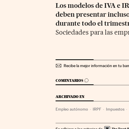
Los modelos de IVA e IR
deben presentar incluso
durante todo el trimest
Sociedades para las empr
Recibe la mejor información en tu ba
IR A LOS COMENTARIOS
COMENTARIOS
ARCHIVADO EN
Empleo autónomo
IRPF
Impuestos
Finanzas
Trabajo
Se adhiere a los criterios de