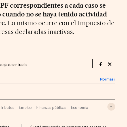
PF correspondientes a cada caso se
 cuando no se haya tenido actividad
re
. Lo mismo ocurre con el Impuesto de
esas declaradas inactivas.
ndeja de entrada
Territorio P
Territor
Normas
›
Tributos
Empleo
Finanzas públicas
Economía
Si está interesado en licenciar este contenido,