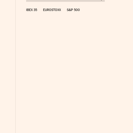
IBEX 35
EUROSTOXX
S&P 500
yme Cinco Días en Facebook
io Pyme Cinco Días en Twitter