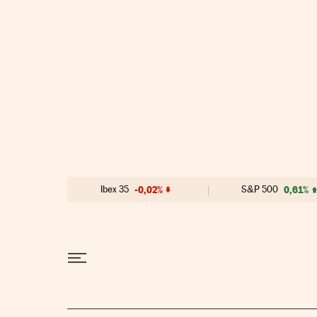
Ir al contenido
Ibex 35
-0,02%
S&P 500
0,61%