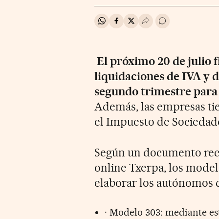
Compartir en Whatsapp
Compartir en Facebook
Compartir en Twitter
Desplegar Redes Soci
Ir a los comentar
El próximo 20 de julio f
liquidaciones de IVA y 
segundo trimestre para
Además, las empresas tie
el Impuesto de Sociedade
Según un documento recop
online Txerpa, los mode
elaborar los autónomos d
· Modelo 303: mediante es