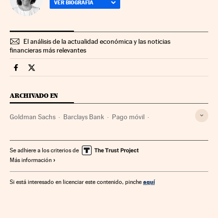
VER BIOGRAFÍA
El análisis de la actualidad económica y las noticias
financieras más relevantes
Mercados Financieros Cinco Días en Facebook
Mercados Financieros Cinco Días en Twitter
ARCHIVADO EN
Goldman Sachs
Barclays Bank
Pago móvil
Medios de pago
Empresas
Banca
Economía
Finanzas
Se adhiere a los criterios de
Más información
aquí
Si está interesado en licenciar este contenido, pinche