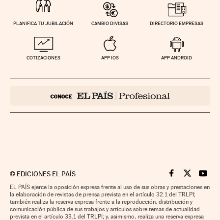
PLANIFICA TU JUBILACIÓN
CAMBIO DIVISAS
DIRECTORIO EMPRESAS
COTIZACIONES
APP IOS
APP ANDROID
©
EDICIONES EL PAÍS
Cinco Días en F
Cinco Días e
Cinco 
EL PAÍS ejerce la oposición expresa frente al uso de sus obras y prestaciones en
la elaboración de revistas de prensa prevista en el artículo 32.1 del TRLPI;
también realiza la reserva expresa frente a la reproducción, distribución y
comunicación pública de sus trabajos y artículos sobre temas de actualidad
prevista en el artículo 33.1 del TRLPI; y, asimismo, realiza una reserva expresa