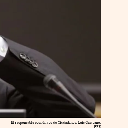
El responsable económico de Ciudadanos, Luis Garicano.
EFE