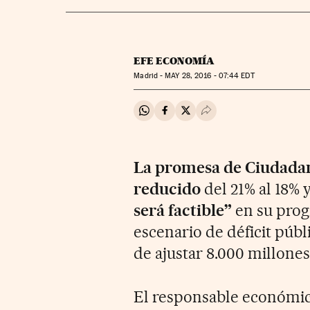
EFE ECONOMÍA
Madrid -
MAY
28, 2016 - 07:44
EDT
Compartir en Whatsapp
Compartir en Facebook
Compartir en Twitter
Desplegar Redes Soci
La promesa de Ciudadano
reducido
del 21% al 18% 
será factible”
en su prog
escenario de déficit públ
de ajustar 8.000 millones
El responsable económi