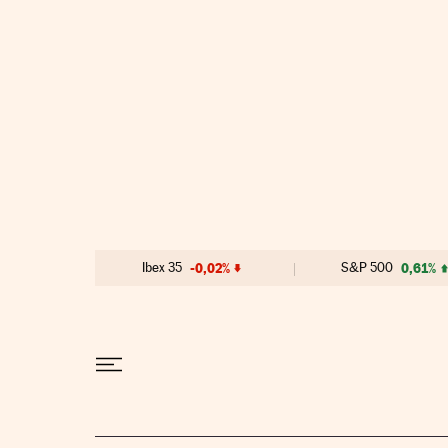
Ir al contenido
Ibex 35
-0,02%
S&P 500
0,61%