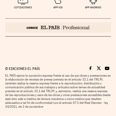
COTIZACIONES
APP IOS
APP ANDROID
©
EDICIONES EL PAÍS
Cinco Días en F
Cinco Días e
Cinco 
EL PAÍS ejerce la oposición expresa frente al uso de sus obras y prestaciones en
la elaboración de revistas de prensa prevista en el artículo 32.1 del TRLPI;
también realiza la reserva expresa frente a la reproducción, distribución y
comunicación pública de sus trabajos y artículos sobre temas de actualidad
prevista en el artículo 33.1 del TRLPI; y, asimismo, realiza una reserva expresa
de las reproducciones y usos de las obras y otras prestaciones accesibles desde
este sitio web a medios de lectura mecánica u otros medios que resulten
adecuados a tal fin de conformidad con el artículo 67.3 del Real Decreto - ley
24/2021, de 2 de noviembre