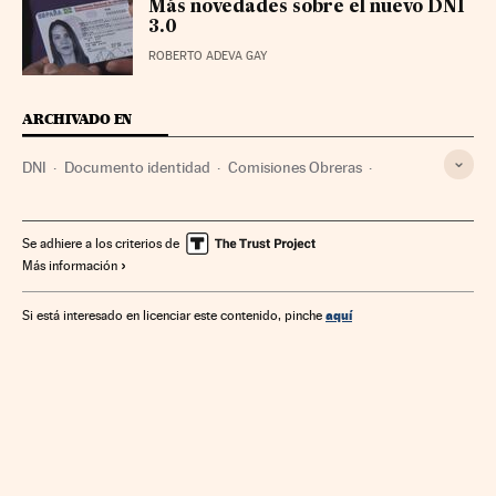
Más novedades sobre el nuevo DNI
3.0
ROBERTO ADEVA GAY
ARCHIVADO EN
DNI
Documento identidad
Comisiones Obreras
Identificacion
Sindicatos
Seguridad nacional
Sindicalismo
Defensa
Relaciones laborales
Se adhiere a los criterios de
Más información
Administración pública
Trabajo
aquí
Si está interesado en licenciar este contenido, pinche