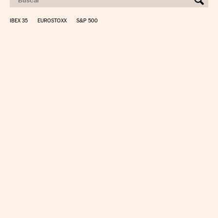
IBEX 35
EUROSTOXX
S&P 500
CALCULAR IRPF
SIMULADOR HIPOTECA
SUELDO NETO
PLANIFICA TU JUBILACIÓN
CAMBIO DIVISAS
DIRECTORIO EMPRESAS