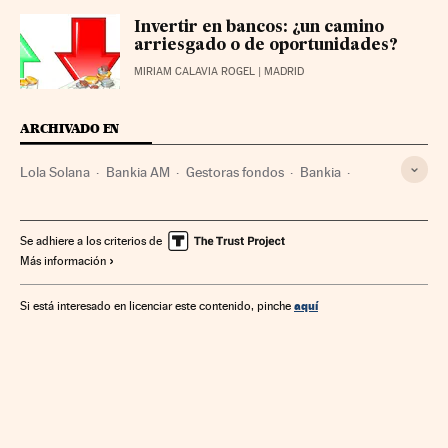
Invertir en bancos: ¿un camino
arriesgado o de oportunidades?
MIRIAM CALAVIA ROGEL
| MADRID
ARCHIVADO EN
Lola Solana
Bankia AM
Gestoras fondos
Bankia
Bancos
Fondos inversión
Mercados financieros
Empresas
Economía
Banca
Finanzas
Se adhiere a los criterios de
Más información
aquí
Si está interesado en licenciar este contenido, pinche