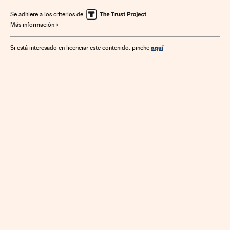
Combustibles fósiles
Asia
Combustibles
Se adhiere a los criterios de
Más información
Energía no renovable
Organizaciones internacionales
Fuentes energía
Relaciones exteriores
Energía
aquí
Si está interesado en licenciar este contenido, pinche