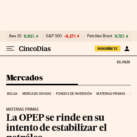
Ir al contenido
Ibex 35
0,61%
S&P 500
-0,17%
Petróleo Brent
0,71%
SUSCRÍBETE
Mercados
BOLSA
MERCADO DIVISAS
FONDOS DE INVERSIÓN
MATERIAS PRIMAS
DEU
MATERIAS PRIMAS
La OPEP se rinde en su
intento de estabilizar el