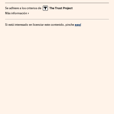
Yahoo
Operadores telefonía
Empresas
Telefonía
Se adhiere a los criterios de
Más información
Economía
Telecomunicaciones
Comunicaciones
aquí
Si está interesado en licenciar este contenido, pinche