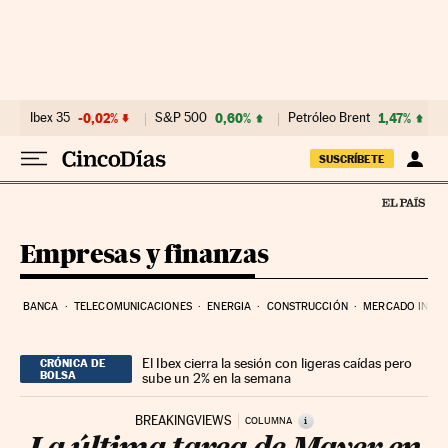
Ir al contenido
Ibex 35
-0,02%
S&P 500
0,60%
Petróleo Brent
1,47%
SUSCRÍBETE
Empresas y finanzas
BANCA
TELECOMUNICACIONES
ENERGIA
CONSTRUCCIÓN
MERCADO INMOB
El Ibex cierra la sesión con ligeras caídas pero
CRÓNICA DE
BOLSA
sube un 2% en la semana
BREAKINGVIEWS
i
COLUMNA