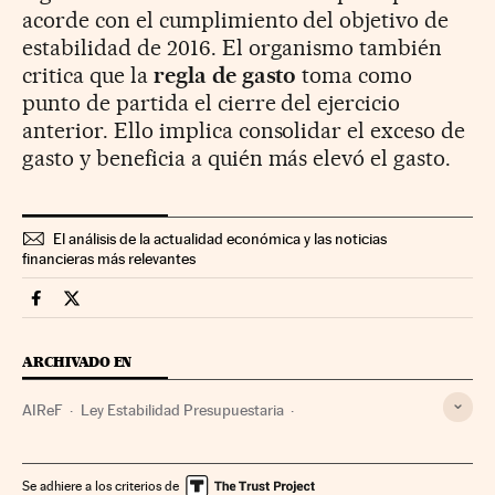
acorde con el cumplimiento del objetivo de
estabilidad de 2016. El organismo también
critica que la
regla de gasto
toma como
punto de partida el cierre del ejercicio
anterior. Ello implica consolidar el exceso de
gasto y beneficia a quién más elevó el gasto.
El análisis de la actualidad económica y las noticias
financieras más relevantes
Economia Cinco Días en Facebook
Economia Cinco Días en Twitter
ARCHIVADO EN
AIReF
Ley Estabilidad Presupuestaria
Legislación española
Finanzas públicas
Gobierno
Legislación
Administración Estado
Se adhiere a los criterios de