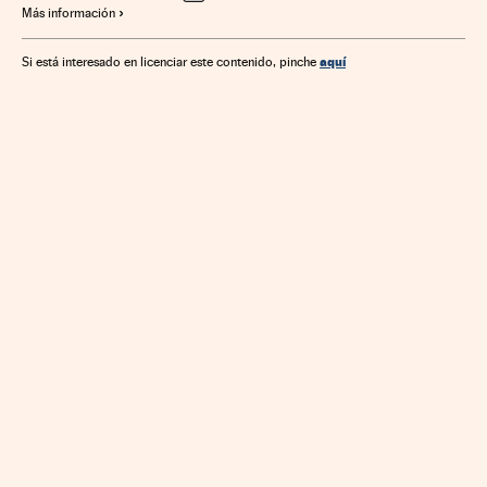
Más información
Administración pública
Finanzas
Justicia
Política
aquí
Si está interesado en licenciar este contenido, pinche